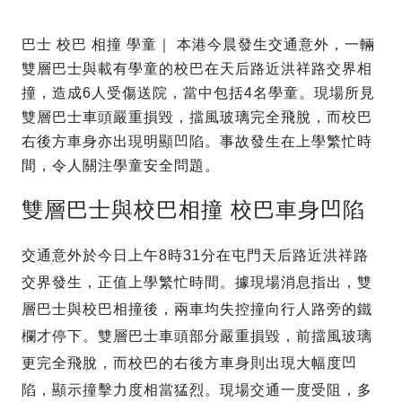
巴士 校巴 相撞 學童｜ 本港今晨發生交通意外，一輛
雙層巴士與載有學童的校巴在天后路近洪祥路交界相
撞，造成6人受傷送院，當中包括4名學童。現場所見
雙層巴士車頭嚴重損毀，擋風玻璃完全飛脫，而校巴
右後方車身亦出現明顯凹陷。事故發生在上學繁忙時
間，令人關注學童安全問題。
雙層巴士與校巴相撞 校巴車身凹陷
交通意外於今日上午8時31分在屯門天后路近洪祥路
交界發生，正值上學繁忙時間。據現場消息指出，雙
層巴士與校巴相撞後，兩車均失控撞向行人路旁的鐵
欄才停下。雙層巴士車頭部分嚴重損毀，前擋風玻璃
更完全飛脫，而校巴的右後方車身則出現大幅度凹
陷，顯示撞擊力度相當猛烈。現場交通一度受阻，多