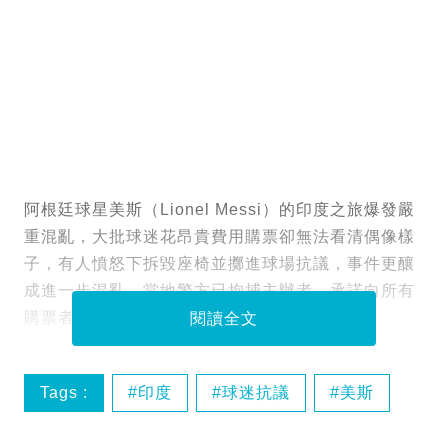
阿根廷球星美斯（Lionel Messi）的印度之旅爆發嚴
重混亂，大批球迷花昂貴費用購票卻無法看清偶像樣
子，有人憤怒下拆毀座椅並擲進球場抗議，事件更釀
成進一步混亂。當地警方已拘捕主辦者，承諾向所有
購票者全額退款。
閱讀全文
Tags :
印度
球迷抗議
美斯