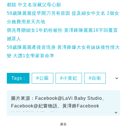
都靚 中文名深藏父母心願
58歲陳麗麗提早開刀另有原因 提及細女中文名 2個女
分娩費用差天共地
鄧兆尊贈細女1年奶粉被拒 黃澤鋒陳麗麗16字回覆震
撼眾人
58歲陳麗麗產後首現身 黃澤鋒爆大女有妹妹後性情大
變 大讚1玄學家算命準
Tags :
公園
小黃妃
自衛
避開
圖片來源：Facebook@LaVi Baby Studio、
Facebook@妃嘗物語、黃澤鋒Facebook
資料或影片來源：
原文刊於SundayKiss
廣告