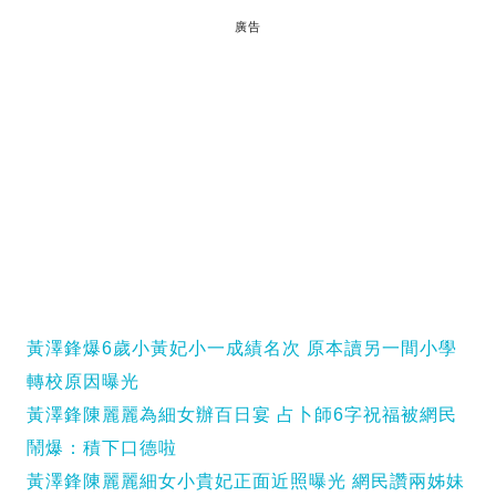
廣告
黃澤鋒爆6歲小黃妃小一成績名次 原本讀另一間小學
轉校原因曝光
黃澤鋒陳麗麗為細女辦百日宴 占卜師6字祝福被網民
鬧爆：積下口德啦
黃澤鋒陳麗麗細女小貴妃正面近照曝光 網民讚兩姊妹