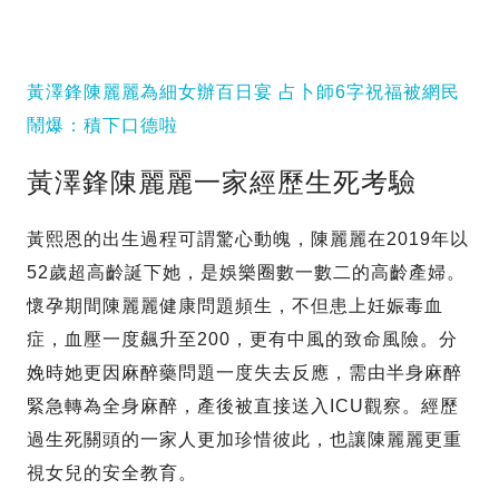
黃澤鋒陳麗麗為細女辦百日宴 占卜師6字祝福被網民
鬧爆：積下口德啦
黃澤鋒陳麗麗一家經歷生死考驗
黃熙恩的出生過程可謂驚心動魄，陳麗麗在2019年以
52歲超高齡誕下她，是娛樂圈數一數二的高齡產婦。
懷孕期間陳麗麗健康問題頻生，不但患上妊娠毒血
症，血壓一度飆升至200，更有中風的致命風險。分
娩時她更因麻醉藥問題一度失去反應，需由半身麻醉
緊急轉為全身麻醉，產後被直接送入ICU觀察。經歷
過生死關頭的一家人更加珍惜彼此，也讓陳麗麗更重
視女兒的安全教育。