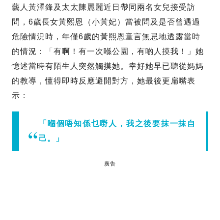
藝人黃澤鋒及太太陳麗麗近日帶同兩名女兒接受訪
問，6歲長女黃熙恩（小黃妃）當被問及是否曾遇過
危險情況時，年僅6歲的黃熙恩童言無忌地透露當時
的情況：「有啊！有一次喺公園，有啲人摸我！」她
憶述當時有陌生人突然觸摸她。幸好她早已聽從媽媽
的教導，懂得即時反應避開對方，她最後更扁嘴表
示：
「嗰個唔知係乜嘢人，我之後要抹一抹自
己。」
廣告