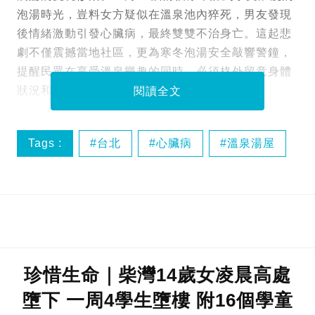
泡湯時光，豈料女方疑似在溫泉池內猝死，男友發現
後情緒激動引發心臟病，最終雙雙不治身亡。這起悲
劇不僅震撼當地社區，更為寒冬泡湯安全敲響警鐘，
提醒民眾在享受溫泉樂趣的同時，必須格外留意身體
狀況和安全細節。
閱讀全文
Tags :
台北
心臟病
溫泉湯屋
猝死
珍惜生命｜柴灣14歲女凌晨高處
墮下 一周4學生墮樓 附16個學童