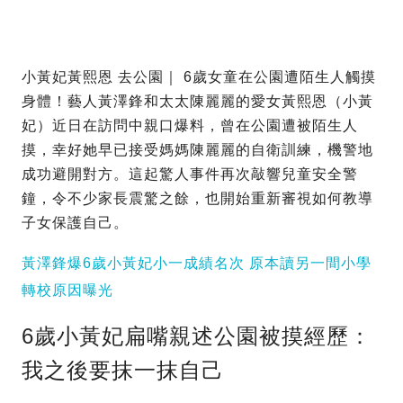
小黃妃黃熙恩 去公園｜ 6歲女童在公園遭陌生人觸摸
身體！藝人黃澤鋒和太太陳麗麗的愛女黃熙恩（小黃
妃）近日在訪問中親口爆料，曾在公園遭被陌生人
摸，幸好她早已接受媽媽陳麗麗的自衛訓練，機警地
成功避開對方。這起驚人事件再次敲響兒童安全警
鐘，令不少家長震驚之餘，也開始重新審視如何教導
子女保護自己。
黃澤鋒爆6歲小黃妃小一成績名次 原本讀另一間小學
轉校原因曝光
6歲小黃妃扁嘴親述公園被摸經歷：
我之後要抹一抹自己