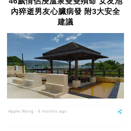
46歲情侶浸溫泉雙雙殞命 女友池
內猝逝男友心臟病發 附3大安全
建議
Apple Wong
6 months ago