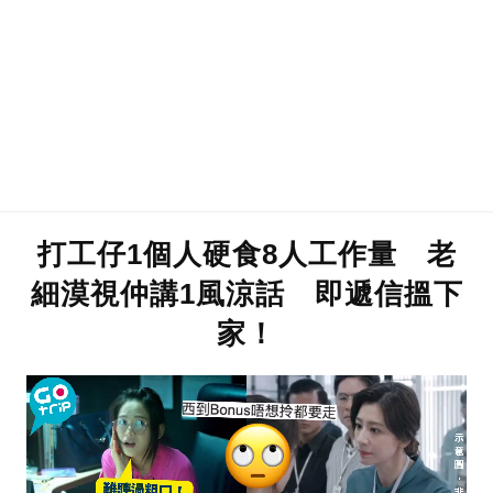
打工仔1個人硬食8人工作量 老
細漠視仲講1風涼話 即 遞信搵下
家！