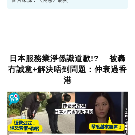
圖片來源：《與惡》劇照
日本服務業淨係識道歉!? 被轟
冇誠意+解決唔到問題：仲衰過香
港