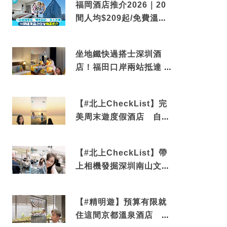
福岡酒店推介2026｜20
間人均$209起/免費溫泉/
近博多車站
坐地鐵快過搭士深圳酒
店！福田口岸兩站抵達 還
有免費烘洗服務
【#北上CheckList】完
美周末遊度假酒店 自帶
電影院 必打卡深圳膠囊列
車
【#北上CheckList】帶
上相機發掘深圳南山文藝
角落 2天1夜住進海景套
房享受私人時光
【#精明遊】預算有限就
住這間京都溫泉酒店 車