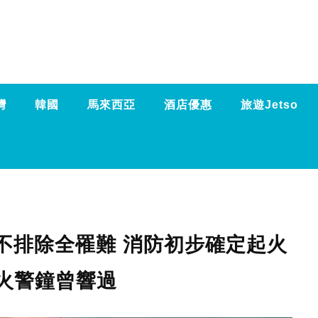
灣
韓國
馬來西亞
酒店優惠
旅遊Jetso
不排除全罹難 消防初步確定起火
座火警鐘曾響過