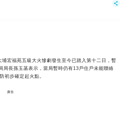
火｜大埔宏福苑五級大火慘劇發生至今已踏入第十二日，暫
局局長孫玉菡表示，當局暫時仍有13戶住戶未能聯絡
防初步確定起火點。
廣告