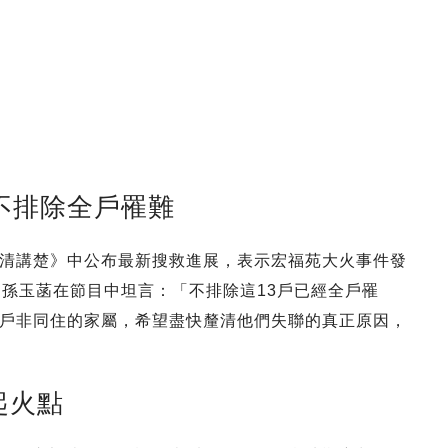
不排除全戶罹難
清講楚》中公布最新搜救進展，表示宏福苑大火事件發
。孫玉菡在節目中坦言：「不排除這13戶已經全戶罹
戶非同住的家屬，希望盡快釐清他們失聯的真正原因，
起火點