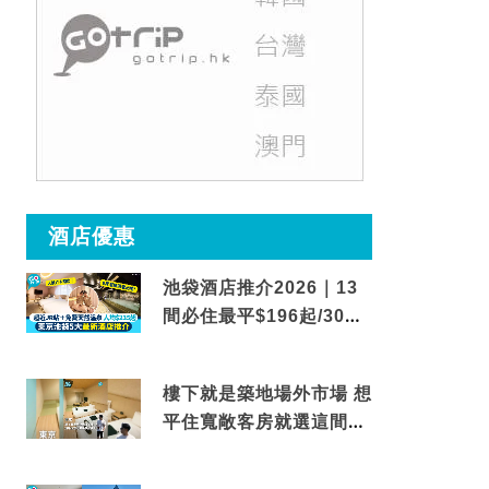
酒店優惠
池袋酒店推介2026｜13
間必住最平$196起/30秒
到車站/免費碳酸溫泉
樓下就是築地場外市場 想
平住寬敞客房就選這間東
京酒店