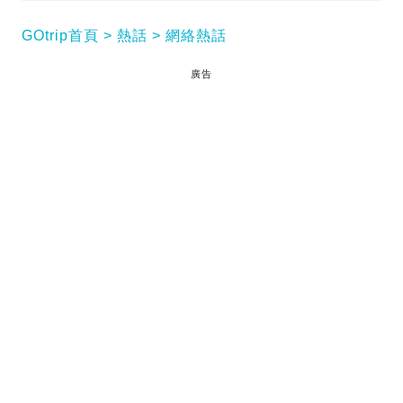
GOtrip首頁
熱話
網絡熱話
廣告
香港地出名貴租因此不少人都想與其他人夾租減輕負
擔！最近有屋主在網上招室友合租，事緣屋主本身室