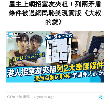
屋主上網招室友夾租！列兩矛盾
條件被過網民恥笑現實版《大叔
的愛》
GOtrip編輯部
4 years ago