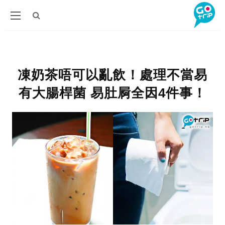
凍奶茶唔可以亂飲！處理不當易
有大腸桿菌 易肚屙全因4件事！