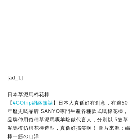
[ad_1]
日本草泥馬棉花棒
【
#GOtrip網絡熱話
】日本人真係好有創意，有逾50
年歷史嘅品牌 SANYO專門生產各種款式嘅棉花棒，
品牌仲用俗稱草泥馬嘅羊駝做代言人，分別以 5隻草
泥馬模仿棉花棒造型，真係好搞笑啊！ 圖片來源：綿
棒一筋の山洋