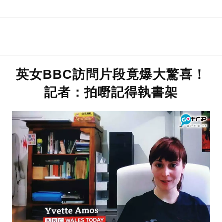
英女BBC訪問片段竟爆大驚喜！
記者：拍嘢記得執書架