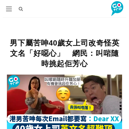
男下屬苦呻40歲女上司改奇怪英
文名「好噁心」 網民：叫啱隨
時挑起佢芳心