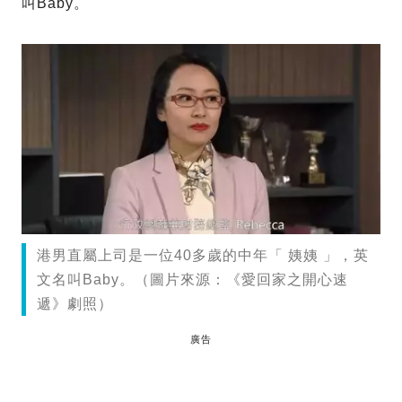
叫Baby。
港男直屬上司是一位40多歲的中年「 姨姨 」，英
文名叫Baby。（圖片來源：《愛回家之開心速
遞》劇照）
廣告