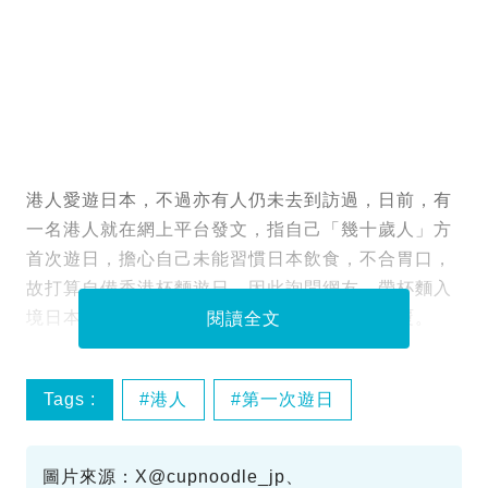
港人愛遊日本，不過亦有人仍未去到訪過，日前，有
一名港人就在網上平台發文，指自己「幾十歲人」方
首次遊日，擔心自己未能習慣日本飲食，不合胃口，
故打算自備香港杯麵遊日，因此詢問網友，帶杯麵入
境日本會否被海關扣查，引來廣大網友熱心回覆。
閱讀全文
Tags :
港人
第一次遊日
帶杯麵去旅行
圖片來源：X@cupnoodle_jp、