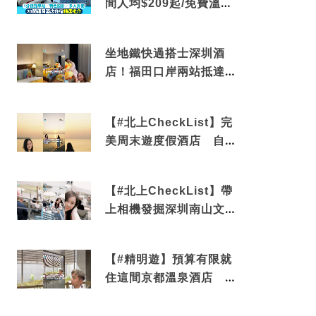
間人均$209起/免費溫泉/
近博多車站
坐地鐵快過搭士深圳酒
店！福田口岸兩站抵達
還有免費烘洗服務
【#北上CheckList】完
美周末遊度假酒店 自帶
電影院 必打卡深圳膠囊
列車
【#北上CheckList】帶
上相機發掘深圳南山文藝
角落 2天1夜住進海景套
房享受私人時光
【#精明遊】預算有限就
住這間京都溫泉酒店 車
站行5分鐘可達 必吃自助
早餐