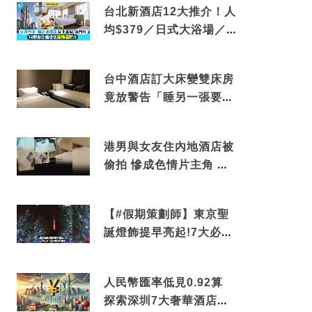
台北新酒店12大推介！人
均$379／日式大浴場／1
分鐘到捷運／米芝蓮推介
台中酒店訂大床變雙床房
竟放警告「睡另一張要加
錢」網民：好孤寒
港男與女友住內地酒店被
偷拍 慘成色情片主角 鏡
頭位置曝光 逾180間酒店
中招
【#假期策劃師】東京聖
誕燈飾提早亮起!7大必去
打卡點 快把路線收藏吧
人民幣匯率低見0.92算
探索深圳7大奢華酒店體