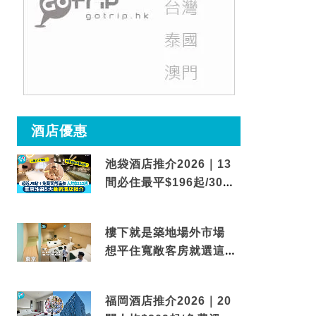
酒店優惠
池袋酒店推介2026｜13
間必住最平$196起/30秒
到車站/免費碳酸溫泉
樓下就是築地場外市場
想平住寬敞客房就選這間
東京酒店
福岡酒店推介2026｜20