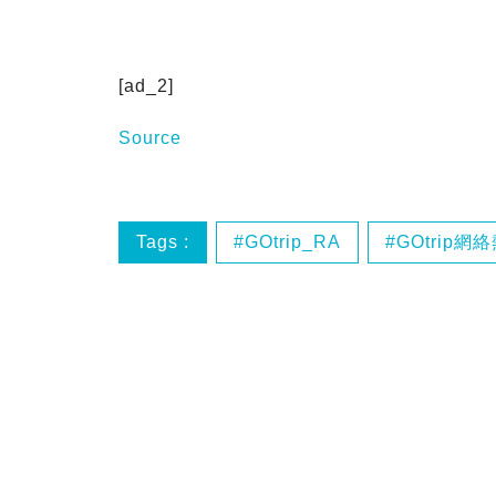
[ad_2]
Source
Tags :
GOtrip_RA
GOtrip網