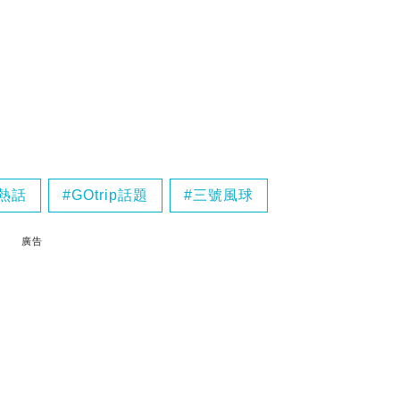
絡熱話
GOtrip話題
三號風球
廣告