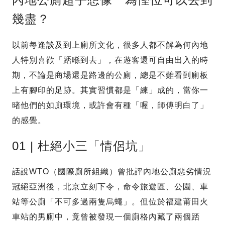
幾盡？
以前每逢談及到上廁所文化，很多人都不解為何內地
人特別喜歡「踎喺到去」，在遊客還可自由出入的時
期，不論是商場還是路邊的公廁，總是不難看到廁板
上有腳印的足跡。其實習慣都是「練」成的，當你一
暏他們的如廁環境，或許會有種「喔，師傅明白了」
的感覺。
01 | 杜絕小三「情侶坑」
話說WTO（國際廁所組織）曾批評內地公廁惡劣情況
冠絕亞洲後，北京立刻下令，命令旅遊區、公園、車
站等公廁「不可多過兩隻烏蠅」。但位於福建莆田火
車站的男廁中，竟曾被發現一個廁格內藏了兩個踎