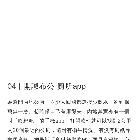
04 | 開誠布公 廁所app
為避開內地公廁，不少人回國都選擇少飲水，卻難保
萬無一急。想確保自己有廁得去，內地其實亦有一個
叫「噢粑粑」的手機app，打開軟件就可以找到2公里
內20個最近的公廁，還附有衛生情況、有沒有廁紙等
實用資訊。網民話「資料都幾準確，而且有得揀，心