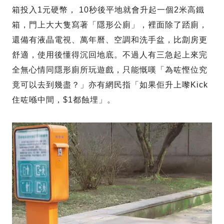
箱投入1元硬幣， 10秒後平地就會升起一個2米高鐵
箱，門上大大隻寫著「隱形公廁」，裡面除了踎廁，
還備有液晶電視、萬年曆、空調和洗手盆，比劏房更
舒適，使用後懂得沉回地底。不過人有三急起上來完
全無心情同隱形廁所玩遊戲，只能慨嘆「為咗慳位究
竟可以去到幾盡？」亦有網民指「如果佢升上嚟Kick
住咗喺中間，$1都蝕埋」。