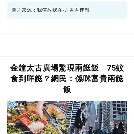
圖片來源：我笑故我在-方吉君速報
金鐘太古廣場驚現兩餸飯 75蚊
食到咩餸？網民：係咪富貴兩餸
飯