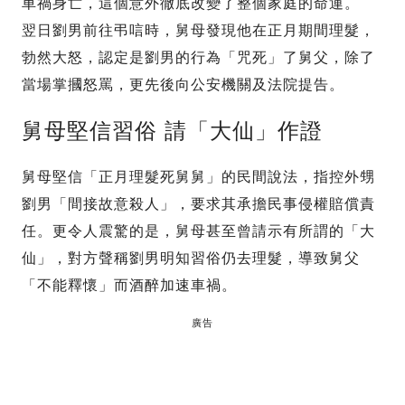
車禍身亡，這個意外徹底改變了整個家庭的命運。
翌日劉男前往弔唁時，舅母發現他在正月期間理髮，
勃然大怒，認定是劉男的行為「咒死」了舅父，除了
當場掌摑怒罵，更先後向公安機關及法院提告。
舅母堅信習俗 請「大仙」作證
舅母堅信「正月理髮死舅舅」的民間說法，指控外甥
劉男「間接故意殺人」，要求其承擔民事侵權賠償責
任。更令人震驚的是，舅母甚至曾請示有所謂的「大
仙」，對方聲稱劉男明知習俗仍去理髮，導致舅父
「不能釋懷」而酒醉加速車禍。
廣告