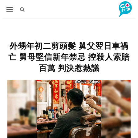
外甥年初二剪頭髮 舅父翌日車禍
亡 舅母堅信新年禁忌 控殺人索賠
百萬 判決惹熱議