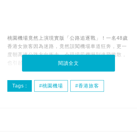
桃園機場竟然上演現實版「公路追逐戰」！一名48歲
香港女旅客因為迷路，竟然誤闖機場車道狂奔，更一
度朝高速公路方向衝去，令現場司機嚇到魂飛魄散，
也引起港台網民熱議。
閱讀全文
Tags :
桃園機場
香港旅客
迷路事件