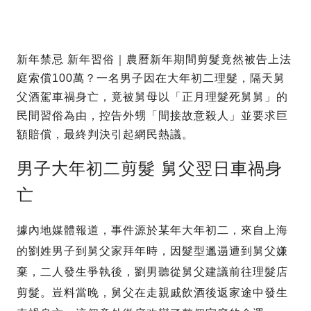
新年禁忌 新年習俗｜農曆新年期間剪髮竟然被告上法
庭索償100萬？一名男子因在大年初二理髮，隔天舅
父酒駕車禍身亡，竟被舅母以「正月理髮死舅舅」的
民間習俗為由，控告外甥「間接故意殺人」並要求巨
額賠償，最終判決引起網民熱議。
男子大年初二剪髮 舅父翌日車禍身
亡
據內地媒體報道，事件源於某年大年初二，來自上海
的劉姓男子到舅父家拜年時，因髮型邋遢遭到舅父嫌
棄，二人發生爭執後，劉男聽從舅父建議前往理髮店
剪髮。豈料當晚，舅父在走親戚飲酒後返家途中發生