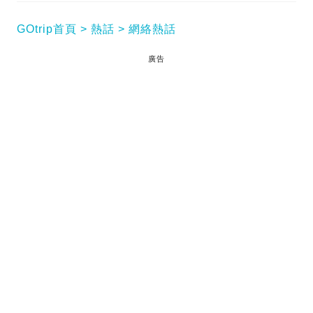
GOtrip首頁
熱話
網絡熱話
廣告
移民加拿大 東張西望主持｜前《東張西望》主持容羨
媛（Fion）移居加拿大後本以為可以安心經營社交媒