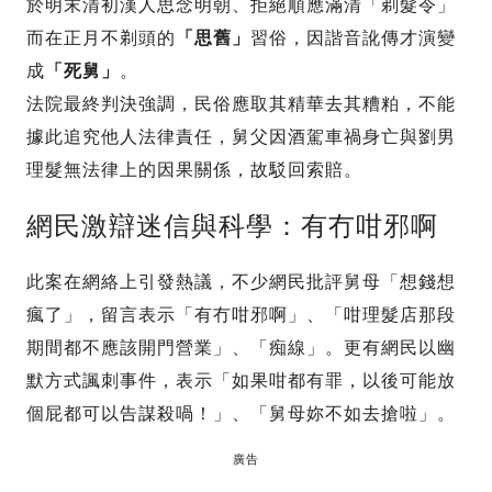
於明末清初漢人思念明朝、拒絕順應滿清「剃髮令」
而在正月不剃頭的
「思舊」
習俗，因諧音訛傳才演變
成
「死舅」
。
法院最終判決強調，民俗應取其精華去其糟粕，不能
據此追究他人法律責任，舅父因酒駕車禍身亡與劉男
理髮無法律上的因果關係，故駁回索賠。
網民激辯迷信與科學：有冇咁邪啊
此案在網絡上引發熱議，不少網民批評舅母「想錢想
瘋了」，留言表示「有冇咁邪啊」、「咁理髮店那段
期間都不應該開門營業」、「痴線」。更有網民以幽
默方式諷刺事件，表示「如果咁都有罪，以後可能放
個屁都可以告謀殺喎！」、「舅母妳不如去搶啦」。
廣告