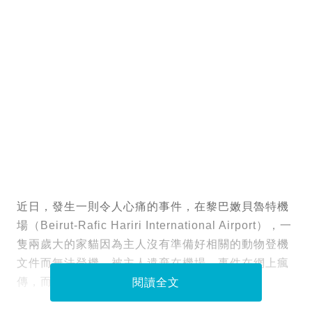
近日，發生一則令人心痛的事件，在黎巴嫩貝魯特機
場（Beirut-Rafic Hariri International Airport），一
隻兩歲大的家貓因為主人沒有準備好相關的動物登機
文件而無法登機，被主人遺棄在機場，事件在網上瘋
傳，而貓咪的 最新近況令網民心痛。
閱讀全文