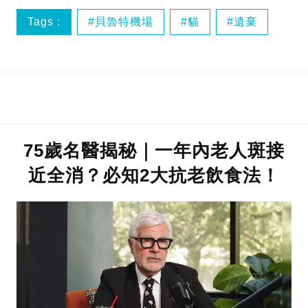
Tags :
貝魯特機場
貓
遺棄
75歲名醫揭秘｜一年內老人斑接
近全消？必知2大抗老飲食法！