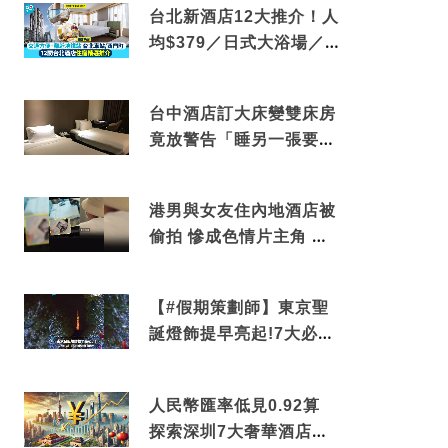
台北新酒店12大推介！人
均$379／日式大浴場／1
分鐘到捷運／米芝蓮推介
台中酒店訂大床變雙床房
竟放警告「睡另一張要加
錢」網民：好孤寒
港男與女友住內地酒店被
偷拍 慘成色情片主角 鏡
頭位置曝光 逾180間酒店
中招
【#假期策劃師】東京聖
誕燈飾提早亮起!7大必去
打卡點 快把路線收藏吧
人民幣匯率低見0.92算
探索深圳7大奢華酒店體