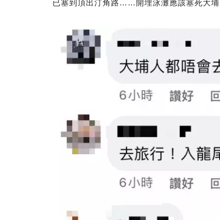
已塞到頂出汀角路……開埋泳灘應該塞死大埔