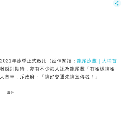
於2021年泳季正式啟用（延伸閱讀：
龍尾泳灘｜大埔首
灘感到期待，亦有不少港人認為龍尾灘「冇嗰樣搞嗰
大塞車，斥政府：「搞好交通先搞宣傳啦！」
廣告