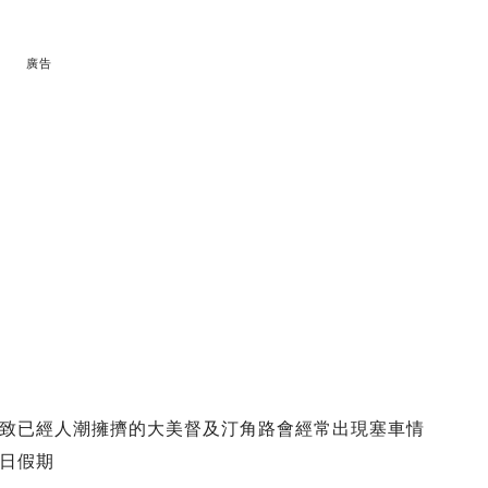
廣告
致已經人潮擁擠的大美督及汀角路會經常出現塞車情
日假期