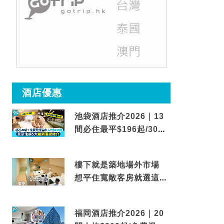
酒店優惠
池袋酒店推介2026｜13
間必住最平$196起/30秒
到車站/免費碳酸溫泉
樓下就是築地場外市場
想平住寬敞客房就選這間
東京酒店
福岡酒店推介2026｜20