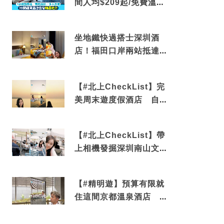
間人均$209起/免費溫泉/
近博多車站
坐地鐵快過搭士深圳酒
店！福田口岸兩站抵達
還有免費烘洗服務
【#北上CheckList】完
美周末遊度假酒店 自帶
電影院 必打卡深圳膠囊
列車
【#北上CheckList】帶
上相機發掘深圳南山文藝
角落 2天1夜住進海景套
房享受私人時光
【#精明遊】預算有限就
住這間京都溫泉酒店 車
站行5分鐘可達 必吃自助
早餐