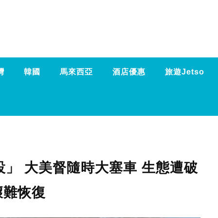
灣
韓國
馬來西亞
酒店優惠
旅遊Jetso
」 大美督隨時大塞車 生態遭破
壞難恢復