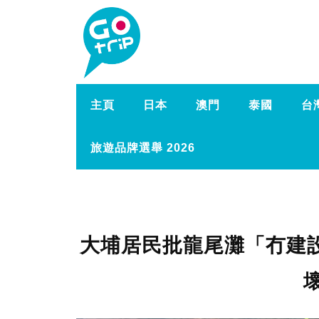
主頁
日本
澳門
泰國
台
旅遊品牌選舉 2026
大埔居民批龍尾灘「冇建設