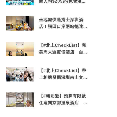
間人均$209起/免費溫泉/
近博多車站
坐地鐵快過搭士深圳酒
店！福田口岸兩站抵達
還有免費烘洗服務
【#北上CheckList】完
美周末遊度假酒店 自帶
電影院 必打卡深圳膠囊
列車
【#北上CheckList】帶
上相機發掘深圳南山文藝
角落 2天1夜住進海景套
房享受私人時光
【#精明遊】預算有限就
住這間京都溫泉酒店 車
站行5分鐘可達 必吃自助
早餐