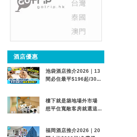
酒店優惠
池袋酒店推介2026｜13
間必住最平$196起/30秒
到車站/免費碳酸溫泉
樓下就是築地場外市場
想平住寬敞客房就選這間
東京酒店
福岡酒店推介2026｜20