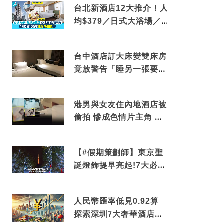
台北新酒店12大推介！人
均$379／日式大浴場／1
分鐘到捷運／米芝蓮推介
台中酒店訂大床變雙床房
竟放警告「睡另一張要加
錢」網民：好孤寒
港男與女友住內地酒店被
偷拍 慘成色情片主角 鏡
頭位置曝光 逾180間酒店
中招
【#假期策劃師】東京聖
誕燈飾提早亮起!7大必去
打卡點 快把路線收藏吧
人民幣匯率低見0.92算
探索深圳7大奢華酒店體