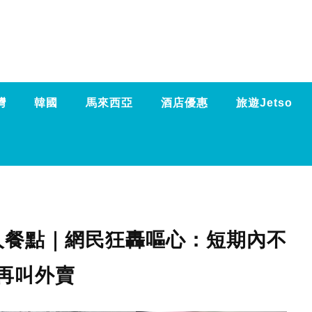
灣
韓國
馬來西亞
酒店優惠
旅遊Jetso
人餐點｜網民狂轟嘔心：短期內不
再叫外賣