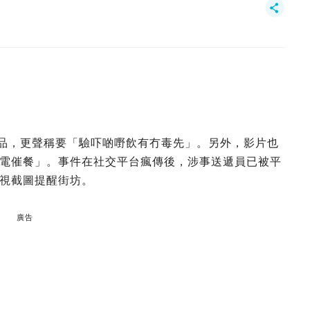
飲品，更聲稱要「驗吓啲嘢飲有冇毒先」。另外，影片也
電催餐」。事件在社交平台瘋傳後，涉事送遞員已被平
視截圖提醒街坊。
廣告