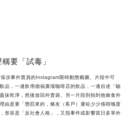
 聲稱要「試毒」
涉事外賣員的Instagram限時動態截圖。片段中可
飲品，一邊飲用德福廣場咖啡店的飲品，一邊自述「驗
蓋抹乾淨，然後放回外賣袋。另一片段則拍到他偷食外
理由是要「懲罰來的，條友（客戶）遲咗少少係咁喺度
，形容是「反社會人格」，又指事件或影響當日多單外