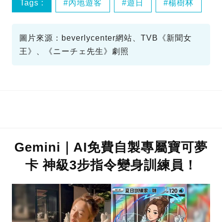
Tags :
內地遊客
遊日
楊樹林
YSL
圖片來源：beverlycenter網站、TVB《新聞女
王》、《ニーチェ先生》劇照
Gemini｜AI免費自製專屬寶可夢
卡 神級3步指令變身訓練員！