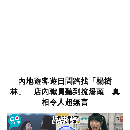
內地遊客遊日問路找「楊樹
林」 店內職員聽到搲爆頭 真
相令人超無言