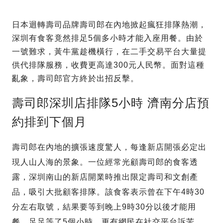
日本迴轉壽司品牌壽司郎在內地掀起瘋狂排隊熱潮，
深圳有食客竟然排足5個多小時才能入座用餐。由於
一號難求，黃牛黨趁機橫行，在二手交易平台大量提
供代排隊服務，收費更高達300元人民幣。面對這種
亂象，壽司郎官方終於出招反擊。
壽司郎深圳店排隊5小時 濟南分店預
約排到下個月
壽司郎在內地的擴張速度驚人，每逢新店開張必定出
現人山人海的景象。一位經常光顧壽司郎的食客透
露，深圳南山的新店開業時推出限定壽司和文創產
品，吸引大批顧客排隊。該食客表示曾在下午4時30
分左右取號，結果要等到晚上9時30分以後才能用
餐，足足等了5個小時。更有網民在社交平台訴苦，