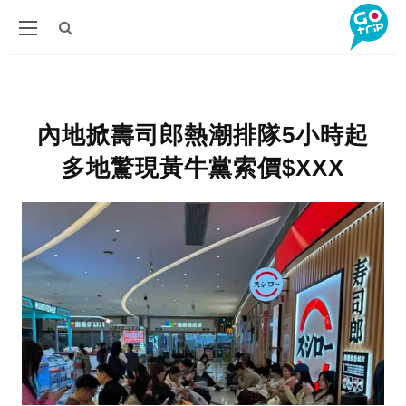
內地掀壽司郎熱潮排隊5小時起
多地驚現黃牛黨索價$XXX