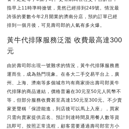
指早上11時準時搶號，竟然已經排到249號。情況最
誇張的要數今年2月開業的濟南分店，預約訂單已經
排到一個月後，可見壽司郎的人氣有多火爆。
黃牛代排隊服務泛濫 收費最高達300
元
由於壽司郎出現一號難求的情況，黃牛代排隊服務應
運而生，成為熱門現象。在各大二手交易平台上，廣
州、上海、濟南等多個城市均有商家掛出壽司郎黃牛
代排隊的商品連結，價格普遍在30元至50元人民幣不
等，但部分服務收費甚至高達150元至300元。不少賣
家更聲稱「保證能進，到店後可以馬上入座」，買家
只需向賣家提供店名、預計到達時間及用餐人數等資
訊即可。按照正常流程，顧客需要通過壽司郎官方小