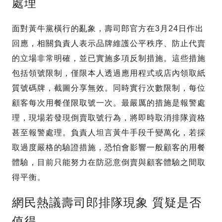
處理
面對黃牛黨橫行的亂象，壽司郎官方在3月24日作出
回應，相關負責人表示品牌維護公平秩序、防止代賣
的立場非常明確，並已實施多項反制措施。這些措施
包括領號限制，僅限本人透過應用程式或店內領取紙
質號碼牌，截圖分享無效。同時實行次數限制，每位
顧客每次用餐僅限取號一次。最嚴厲的措施是報警處
理，現場若發現倒賣取號行為，將即時取消排隊資格
甚至報警處理。負責人坦言黃牛手段千變萬化，若採
取過度嚴格的驗證措施，恐怕會影響一般顧客的用餐
體驗，目前只能努力在防惡意倒賣與顧客體驗之間取
得平衡。
網民熱議壽司郎排隊現象 質疑是否
值得