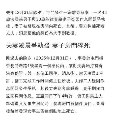
去年12月31日除夕，屯門發生一宗離奇命案，一名48
歲法國籍男子與30歲菲律賓籍妻子疑因作息問題爭執
後，妻子被發現在房間內死亡。其後，警方拘捕死者
丈夫，消息指他的身份為大學副教授。
夫妻凌晨爭執後 妻子房間猝死
剛過去的除夕（2025年12月31日），事發於屯門掃
管笏管翠路1號星堤一個單位內，該對夫妻均持有香
港身份證，與一名傭工同住。消息指，當天凌晨1時
許，傭工完成工作離開僱主住所後，夫婦二人疑因作
息問題發生爭執，其後丈夫到客廳睡覺，妻子則獨自
返回房間休息。直至同日下午4時許，傭工與男主人
準備進入女事主房間時，發現房門有物件頂住，查看
後赫然發現女事主昏迷倒臥地上死亡。