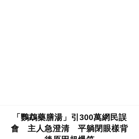
「鸚鵡藥膳湯」引300萬網民誤
會 主人急澄清 平躺閉眼樣背