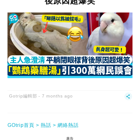
後原因超爆笑
Gotrip編輯部
7 months ago
GOtrip首頁
熱話
網絡熱話
廣告