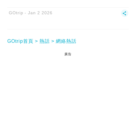
GOtrip
Jan 2 2026
GOtrip首頁
熱話
網絡熱話
廣告