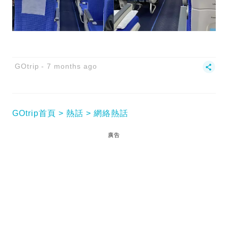
GOtrip
7 months ago
GOtrip首頁
熱話
網絡熱話
廣告