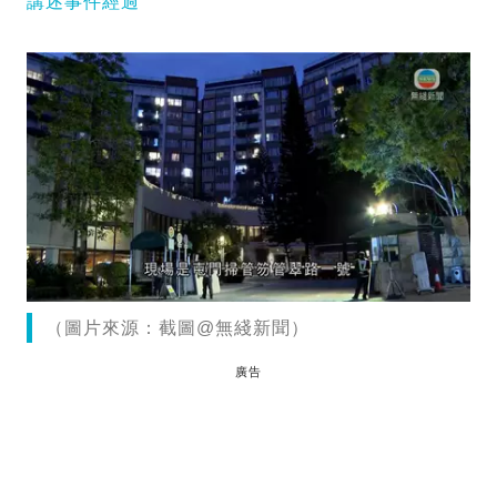
講述事件經過
（圖片來源：截圖@無綫新聞）
廣告