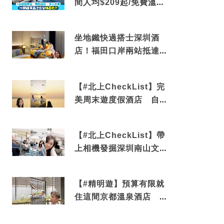
間人均$209起/免費溫泉/
近博多車站
坐地鐵快過搭士深圳酒
店！福田口岸兩站抵達
還有免費烘洗服務
【#北上CheckList】完
美周末遊度假酒店 自帶
電影院 必打卡深圳膠囊
列車
【#北上CheckList】帶
上相機發掘深圳南山文藝
角落 2天1夜住進海景套
房享受私人時光
【#精明遊】預算有限就
住這間京都溫泉酒店 車
站行5分鐘可達 必吃自助
早餐