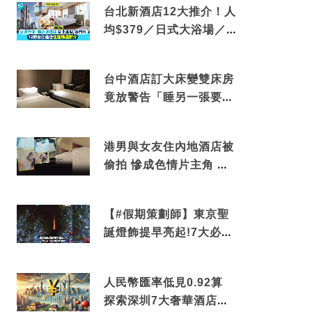
台北新酒店12大推介！人
均$379／日式大浴場／1
分鐘到捷運／米芝蓮推介
台中酒店訂大床變雙床房
竟放警告「睡另一張要加
錢」網民：好孤寒
港男與女友住內地酒店被
偷拍 慘成色情片主角 鏡
頭位置曝光 逾180間酒店
中招
【#假期策劃師】東京聖
誕燈飾提早亮起!7大必去
打卡點 快把路線收藏吧
人民幣匯率低見0.92算
探索深圳7大奢華酒店體