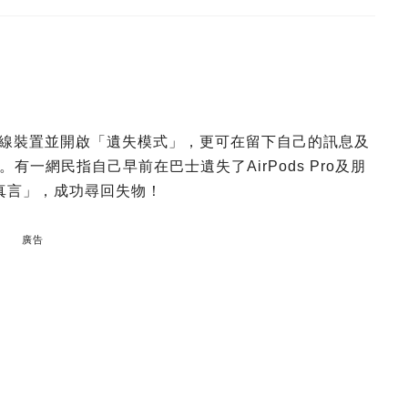
可以連線裝置並開啟「遺失模式」，更可在留下自己的訊息及
一網民指自己早前在巴士遺失了AirPods Pro及朋
7字真言」，成功尋回失物！
廣告