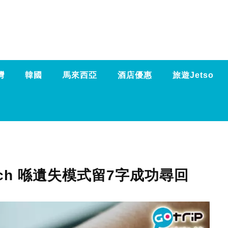
灣
韓國
馬來西亞
酒店優惠
旅遊Jetso
atch 喺遺失模式留7字成功尋回