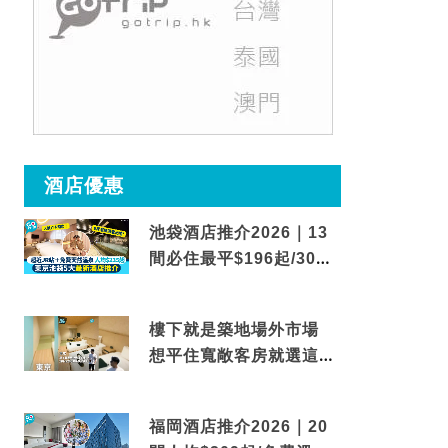
酒店優惠
池袋酒店推介2026｜13
間必住最平$196起/30秒
到車站/免費碳酸溫泉
樓下就是築地場外市場
想平住寬敞客房就選這間
東京酒店
福岡酒店推介2026｜20