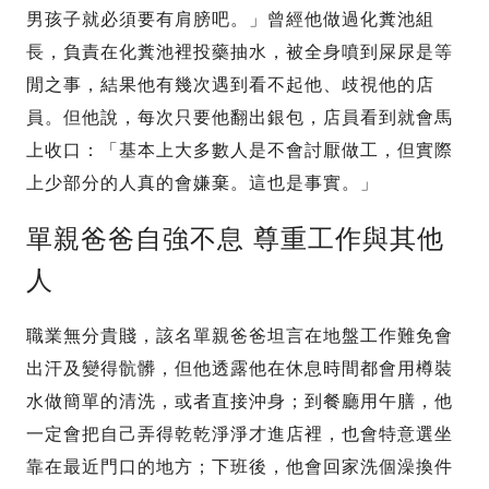
男孩子就必須要有肩膀吧。」曾經他做過化糞池組
長，負責在化糞池裡投藥抽水，被全身噴到屎尿是等
閒之事，結果他有幾次遇到看不起他、歧視他的店
員。但他說，每次只要他翻出銀包，店員看到就會馬
上收口：「基本上大多數人是不會討厭做工，但實際
上少部分的人真的會嫌棄。這也是事實。」
單親爸爸自強不息 尊重工作與其他
人
職業無分貴賤，該名單親爸爸坦言在地盤工作難免會
出汗及變得骯髒，但他透露他在休息時間都會用樽裝
水做簡單的清洗，或者直接沖身；到餐廳用午膳，他
一定會把自己弄得乾乾淨淨才進店裡，也會特意選坐
靠在最近門口的地方；下班後，他會回家洗個澡換件