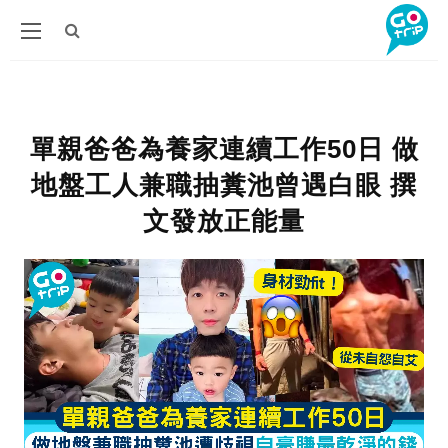
單親爸爸為養家連續工作50日 做
地盤工人兼職抽糞池曾遇白眼 撰
文發放正能量