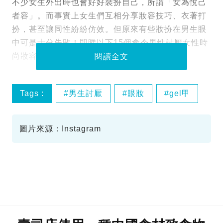
不少女生外出時也會好好裝扮自己，所謂「女為悅己
者容」。而事實上女生們互相分享妝容技巧、衣著打
扮，甚至讓同性紛紛仿效。但原來有些妝扮在男生眼
中可是十分失敗！即睇以下15個會令男性討厭女性時
尚妝容打扮，大家又認同嗎？
閱讀全文
Tags :
男生討厭
眼妝
gel甲
圖片來源：Instagram