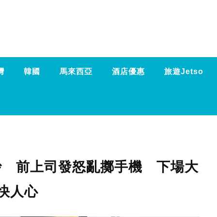
灣
韓國
馬來西亞
酒店優惠
旅遊Jetso
被炒 前上司發怒亂擲手機 下場大
快人心