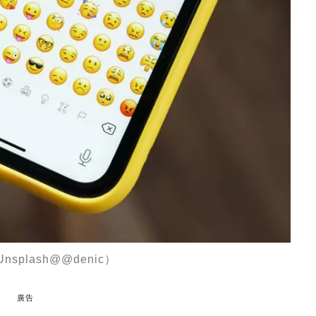
plash@@denic）
廣告