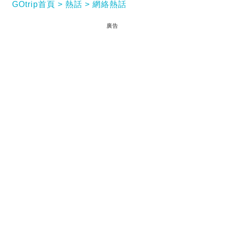
GOtrip首頁
熱話
網絡熱話
廣告
瑞士阿爾卑斯山區滑雪勝地克朗-蒙大拿鎮一間酒吧於
元旦凌晨發生嚴重火災，造成約40人死亡、115人受
傷的慘劇。事發時正值新年慶祝活動，酒吧內聚集大