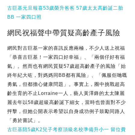
古巨基元旦報喜53歲榮升爸爸 57歲太太高齡誕二胎
BB 一家四口照
網民祝福聲中帶質疑高齡產子風險
網民對古巨基一家的喜訊反應兩極，不少人送上祝福
「恭喜古巨基！一家四口好幸福」、「兩個仔好有福
氣」。然而也有網民質疑57歲超高齡產子的風險「始
終年紀大咗，對媽媽同BB都有風險」、「佩服佢哋嘅
勇氣，但都擔心健康問題」。事實上，圈中挑戰超高
齡生育的不止Lorraine一人，藝人黃澤鋒的太太陳麗
麗去年以58歲超級高齡誕下細女，當時也曾面對不少
抨擊，但她公開表示希望以自身成功例子鼓勵同路人
「勇於嘗試」。
古巨基陪5歲K2兒子考察頂級名校準備升小一 留位費