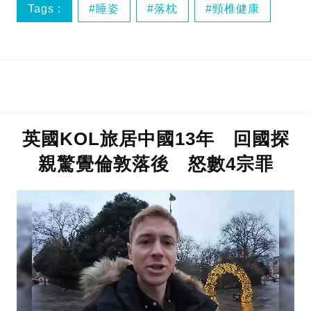
Tags :
睡姿
落枕
頸椎健康
英國KOL旅居中國13年 回國探
親驚覺倫敦落後 怒數4宗罪