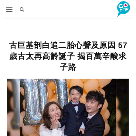
古巨基剖白追二胎心聲及原因 57
歲古太再高齡誕子 揭百萬辛酸求
子路