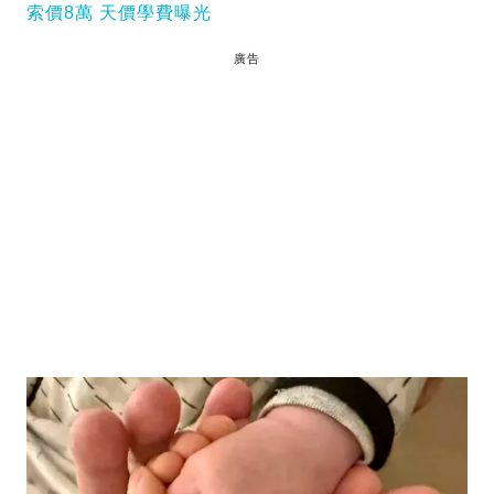
索價8萬 天價學費曝光
廣告