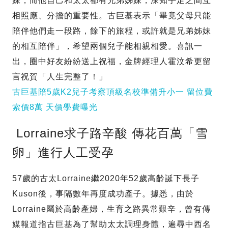
妹，而他自己和太太都有兄弟姊妹，深知手足之間互
相照應、分擔的重要性。古巨基表示「畢竟父母只能
陪伴他們走一段路，餘下的旅程，或許就是兄弟姊妹
的相互陪伴」，希望兩個兒子能相親相愛。喜訊一
出，圈中好友紛紛送上祝福，金牌經理人霍汶希更留
言祝賀「人生完整了！」
古巨基陪5歲K2兒子考察頂級名校準備升小一 留位費
索價8萬 天價學費曝光
Lorraine求子路辛酸 傳花百萬「雪
卵」進行人工受孕
57歲的古太Lorraine繼2020年52歲高齡誕下長子
Kuson後，事隔數年再度成功產子。據悉，由於
Lorraine屬於高齡產婦，生育之路異常艱辛，曾有傳
媒報道指古巨基為了幫助太太調理身體，遍尋中西名