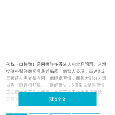
落枕（瞓捩頸）是困擾許多香港人的常見問題。台灣
復健科醫師顏韻珊最近揭露一個驚人發現，高達8成
反覆落枕患者都有同一個睡眠習慣，而且大部分人還
自覺「睡得很舒服」。醫師警告，6個常見錯誤習慣
正在悄悄傷害你的頸椎，長期下來不僅會反覆落枕，
更可能導致嚴重的頸椎退化問題。
閱讀全文