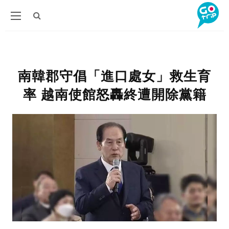
南韓郡守倡「進口處女」救生育
率 越南使館怒轟終遭開除黨籍