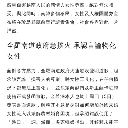
嚴重傷害越南人民的感情與女性尊嚴，絕對無法接
受。與此同時，南韓多個移民、女性及人權團體亦宣
布將在珍島郡廳前舉行譴責集會，社會各界對此一片
譁然。
全羅南道政府急撲火 承認言論物化
女性
面對各方壓力，全羅南道政府火速發表聲明道歉，坦
承該言論「損害人的尊嚴、將女性工具化，在任何情
況下都無法正當化」，並決定向越南及斯里蘭卡駐韓
使館正式發函致歉。金希洙本人也於上周四（5日）
發表書面道歉，解釋其本意是探討如何增加外國未婚
女性流入以緩解農村婚育困境，但承認錯誤使用了
「進口」一詞。然而，多家韓媒指出，其解釋未能平