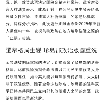
議，以一致贊成票決定開除金希洙的黨籍。黨首席發
言人樸洙賢表示，此為針對「在公開活動中發表貶低
外國女性言論、造成重大社會爭議」的緊急紀律處
分。韓媒分析指出，此次處分距離金希洙2025年重新
入黨僅約一年，被視為執政黨在地方選舉臨近之際的
「止損」措施。
選舉格局生變 珍島郡政治版圖重洗
金希洙被開除黨籍的決定，直接影響了珍島郡的選舉
格局。此前輿論預期金希洙將以共同民主黨候選人身
份競選連任，如今其只能以無黨派身份參選，大大削
弱了競選優勢。隨著金希洙被除名，珍島郡的選舉競
爭已轉為共同民主黨內部其他候選人之間的角逐，政
治版圖面臨重新洗牌。