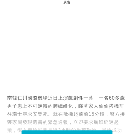
廣告
南韓仁川國際機場近日上演戲劇性一幕，一名60多歲
男子患上不可逆轉的肺纖維化，瞞著家人偷偷搭機前
往瑞士尋求安樂死。就在飛機起飛前15分鐘，警方接
獲家屬發現遺書的緊急通報，立即要求航班延遲起
飛，衝入機艙展開長達3小時的生死勸說，最終成功