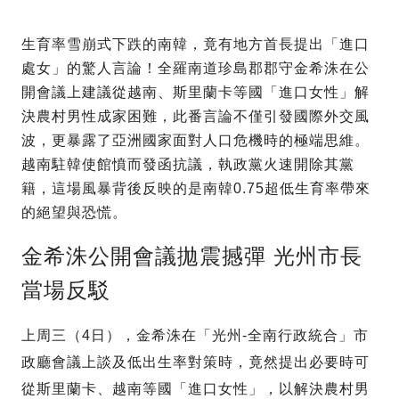
生育率雪崩式下跌的南韓，竟有地方首長提出「進口
處女」的驚人言論！全羅南道珍島郡郡守金希洙在公
開會議上建議從越南、斯里蘭卡等國「進口女性」解
決農村男性成家困難，此番言論不僅引發國際外交風
波，更暴露了亞洲國家面對人口危機時的極端思維。
越南駐韓使館憤而發函抗議，執政黨火速開除其黨
籍，這場風暴背後反映的是南韓0.75超低生育率帶來
的絕望與恐慌。
金希洙公開會議拋震撼彈 光州市長
當場反駁
上周三（4日），金希洙在「光州-全南行政統合」市
政廳會議上談及低出生率對策時，竟然提出必要時可
從斯里蘭卡、越南等國「進口女性」，以解決農村男