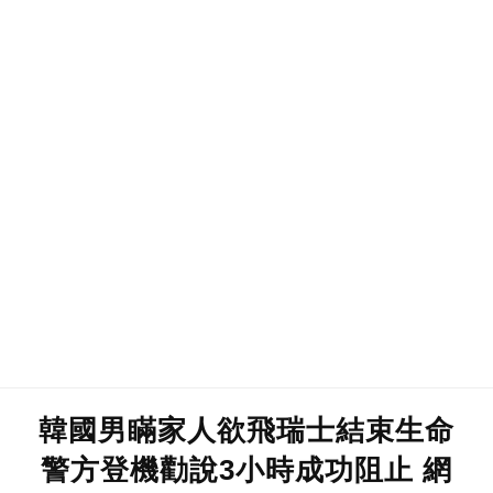
韓國男瞞家人欲飛瑞士結束生命
警方登機勸說3小時成功阻止 網