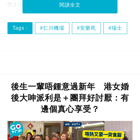
阻止這趟單程旅行。
閱讀全文
Tags :
仁川機場
安樂死
瑞士
生命救援
後生一輩唔鍾意過新年 港女婚
後大呻派利是＋團拜好討厭：有
邊個真心享受？