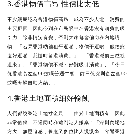
3.香港物價高昂 性價比太低
不少網民認為香港物價高昂，成為不少人北上消費的
主要原因，因此令到在市民眼中在香港沒有消費的吸
引力，除非情況有變，否則大家都會偏向在內地購
物：「若果香港啲舖租平返啲，物價平返啲，服務態
度好返啲，我隨時留港消費。」、「香港減價三成就
返來」、「香港物價不減～好難吸引消費」、「今日
係香港食左個90蚊嘅普通午餐，前日係深圳食左個90
蚊嘅海鮮自助火鍋。」
4.香港土地面積細好輸蝕
人們都說香港土地寸金尺土，由於土地面積有，因此
非常值錢，不過同時亦遭到港人嫌棄：「深圳商場地
方大，無壓迫感，餐廳又多位比人慢慢坐，睇返香港