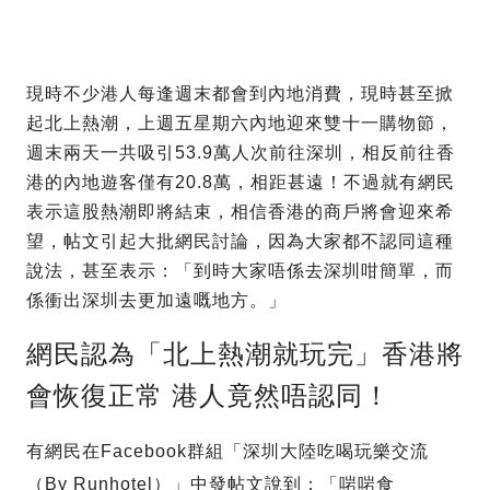
現時不少港人每逢週末都會到內地消費，現時甚至掀
起北上熱潮，上週五星期六內地迎來雙十一購物節，
週末兩天一共吸引53.9萬人次前往深圳，相反前往香
港的內地遊客僅有20.8萬，相距甚遠！不過就有網民
表示這股熱潮即將結束，相信香港的商戶將會迎來希
望，帖文引起大批網民討論，因為大家都不認同這種
說法，甚至表示：「到時大家唔係去深圳咁簡單，而
係衝出深圳去更加遠嘅地方。」
網民認為「北上熱潮就玩完」香港將
會恢復正常 港人竟然唔認同！
有網民在Facebook群組「深圳大陸吃喝玩樂交流
（By Runhotel）」中發帖文說到：「啱啱食