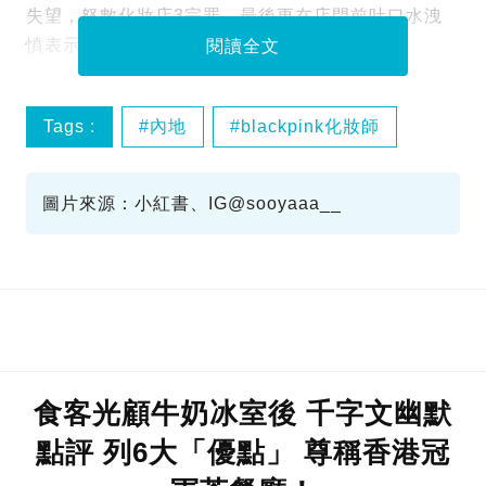
失望，怒數化妝店3宗罪，最後更在店門前吐口水洩
憤表示：「我呸！」。引起不少網民討論。
閱讀全文
Tags :
內地
blackpink化妝師
圖片來源：小紅書、IG@sooyaaa__
食客光顧牛奶冰室後 千字文幽默
點評 列6大「優點」 尊稱香港冠