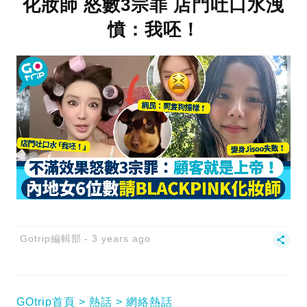
化妝師 怒數3宗罪 店門吐口水洩
憤：我呸！
Gotrip編輯部
3 years ago
GOtrip首頁
熱話
網絡熱話