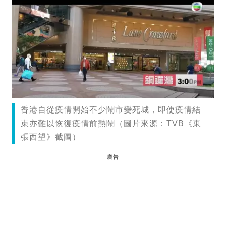
香港自從疫情開始不少鬧市變死城，即使疫情結
束亦難以恢復疫情前熱鬧（圖片來源：TVB《東
張西望》截圖）
廣告