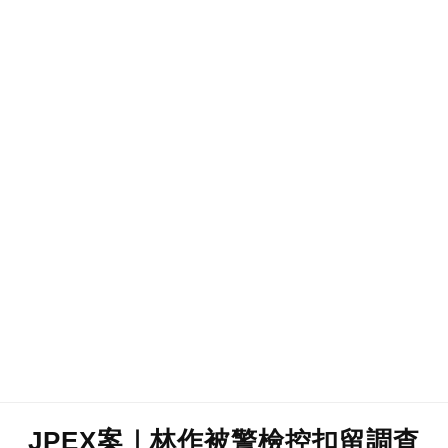
JPEX案｜林作被警檢控扣留調查