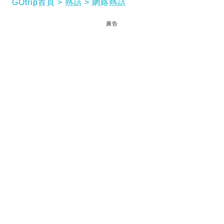
GOtrip首頁
熱話
網絡熱話
廣告
東京江戶川區昨日上演驚險一幕，一頭體長約1公尺
的野豬突然闖入住宅區街頭狂奔，嚇壞正在通勤的民
眾。警方在短短半小時內接獲9起報案，地方政府緊
急發布警示呼籲民眾遠離。這起罕見事件發生在非野