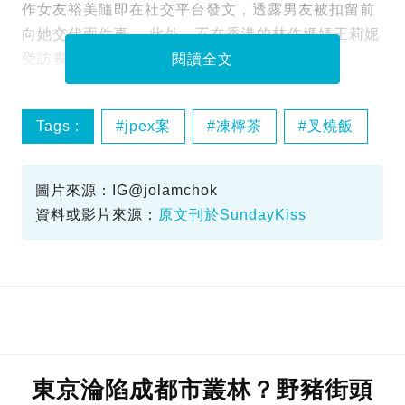
作女友裕美隨即在社交平台發文，透露男友被扣留前
向她交代兩件事。 此外，不在香港的林作媽媽王莉妮
受訪表示兒子是受害者。
閱讀全文
Tags :
jpex案
凍檸茶
叉燒飯
林作
圖片來源：IG@jolamchok
資料或影片來源：
原文刊於SundayKiss
東京淪陷成都市叢林？野豬街頭