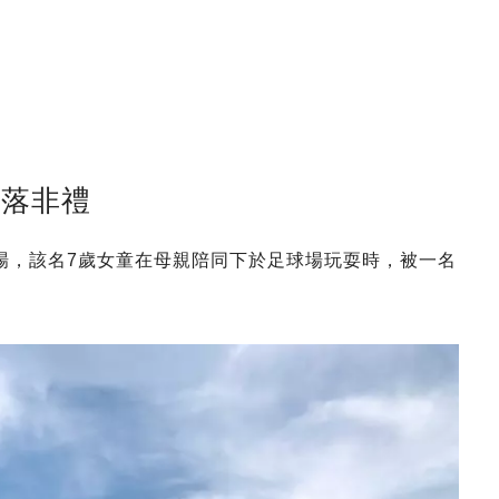
角落非禮
場，該名7歲女童在母親陪同下於足球場玩耍時，被一名