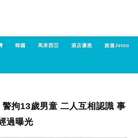
灣
韓國
馬來西亞
酒店優惠
旅遊Jetso
警拘13歲男童 二人互相認識 事
經過曝光