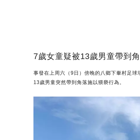
7歲女童疑被13歲男童帶到
事發在上周六（9日）傍晚的八鄉下輋村足球
13歲男童突然帶到角落施以猥褻行為。