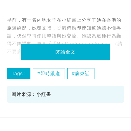
早前，有一名內地女子在小紅書上分享了她在香港的
旅遊經歷，她發文指，香港侍應即使知道她聽不懂粵
語，仍然堅持使用粵語與她交流。她認為這種行為顯
得不夠禮貌，更直斥「No Cantonese please」（請
不要廣東話），引來不少中港網民劍拔弩張。
閱讀全文
Tags :
即時跟進
廣東話
文化認同
香港旅遊
圖片來源：小紅書