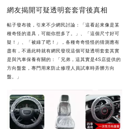
網友揭開可疑透明套套背後真相
帖子發布後，引來不少網民討論：「這看起來像是某
種奇怪的道具，可能你想多了。」、「這個尺寸好可
疑！」、「被綠了吧！」，各種奇奇怪怪的猜測應有
盡有，不過此時就有網民發現這個可疑透明套套其實
是與汽車保養有關的：「兄弟，這其實是4S店提供的
方向盤套，專門用來防止修理人員試車時弄髒方向
盤。」