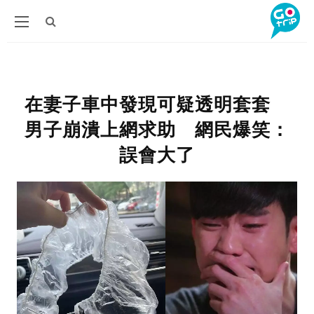
在妻子車中發現可疑透明套套
男子崩潰上網求助 網民爆笑：
誤會大了