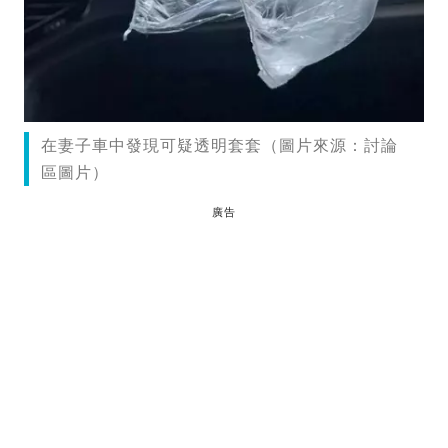
在妻子車中發現可疑透明套套（圖片來源：討論
區圖片）
廣告