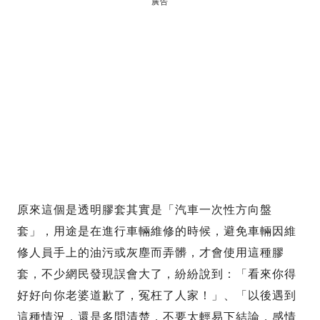
廣告
原來這個是透明膠套其實是「汽車一次性方向盤
套」，用途是在進行車輛維修的時候，避免車輛因維
修人員手上的油污或灰塵而弄髒，才會使用這種膠
套，不少網民發現誤會大了，紛紛說到：「看來你得
好好向你老婆道歉了，冤枉了人家！」、「以後遇到
這種情況，還是多問清楚，不要太輕易下結論，感情