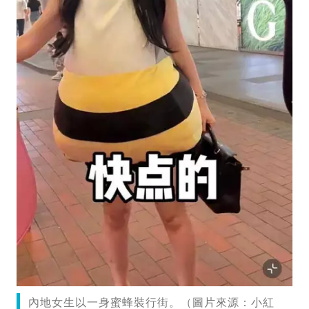
內地女生以一身蜜蜂裝行街。（圖片來源：小紅