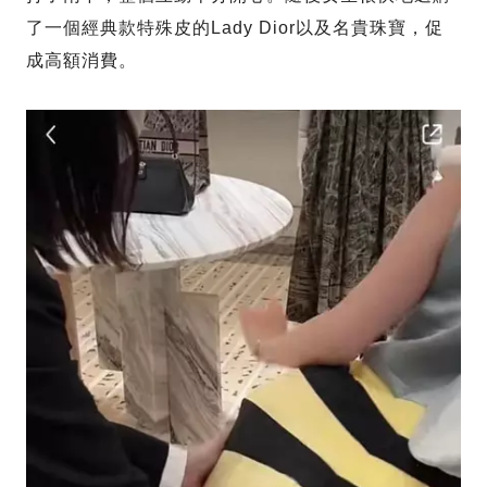
了一個經典款特殊皮的Lady Dior以及名貴珠寶，促
成高額消費。