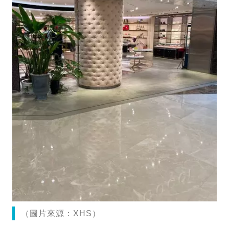
（圖片來源：XHS）