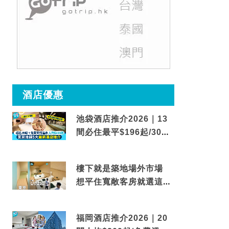
酒店優惠
池袋酒店推介2026｜13
間必住最平$196起/30秒
到車站/免費碳酸溫泉
樓下就是築地場外市場
想平住寬敞客房就選這間
東京酒店
福岡酒店推介2026｜20