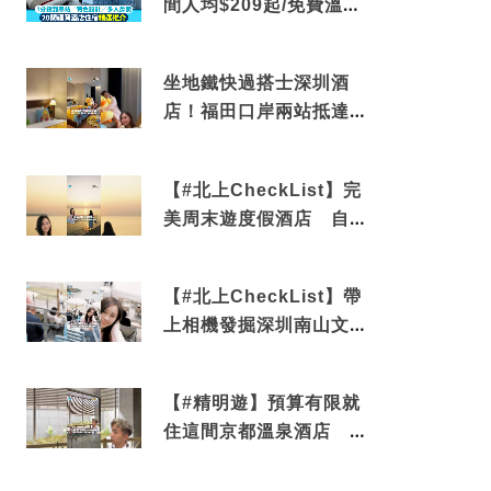
間人均$209起/免費溫泉/
近博多車站
坐地鐵快過搭士深圳酒
店！福田口岸兩站抵達
還有免費烘洗服務
【#北上CheckList】完
美周末遊度假酒店 自帶
電影院 必打卡深圳膠囊
列車
【#北上CheckList】帶
上相機發掘深圳南山文藝
角落 2天1夜住進海景套
房享受私人時光
【#精明遊】預算有限就
住這間京都溫泉酒店 車
站行5分鐘可達 必吃自助
早餐