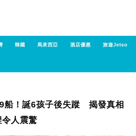
灣
韓國
馬來西亞
酒店優惠
旅遊Jetso
9船！誕6孩子後失蹤 揭發真相
程令人震驚