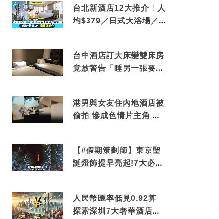
台北新酒店12大推介！人
均$379／日式大浴場／1
分鐘到捷運／米芝蓮推介
台中酒店訂大床變雙床房
竟放警告「睡另一張要加
錢」網民：好孤寒
港男與女友住內地酒店被
偷拍 慘成色情片主角 鏡
頭位置曝光 逾180間酒店
中招
【#假期策劃師】東京聖
誕燈飾提早亮起!7大必去
打卡點 快把路線收藏吧
人民幣匯率低見0.92算
探索深圳7大奢華酒店體