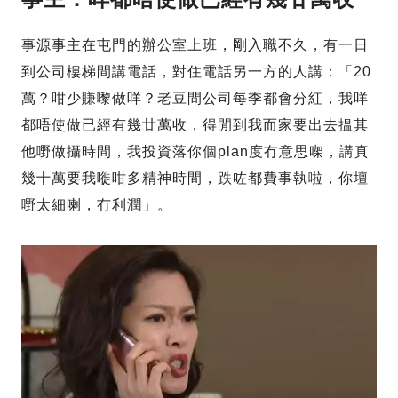
事源事主在屯門的辦公室上班，剛入職不久，有一日
到公司樓梯間講電話，對住電話另一方的人講：「20
萬？咁少賺嚟做咩？老豆間公司每季都會分紅，我咩
都唔使做已經有幾廿萬收，得閒到我而家要出去揾其
他嘢做攝時間，我投資落你個plan度冇意思㗎，講真
幾十萬要我嘥咁多精神時間，跌咗都費事執啦，你壇
嘢太細喇，冇利潤」。