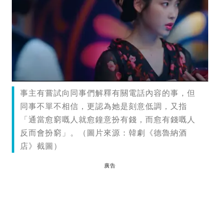
事主有嘗試向同事們解釋有關電話內容的事，但
同事不單不相信，更認為她是刻意低調，又指
「通當愈窮嘅人就愈鐘意扮有錢，而愈有錢嘅人
反而會扮窮」。（圖片來源：韓劇《德魯納酒
店》截圖）
廣告