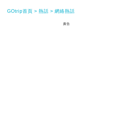
GOtrip首頁
熱話
網絡熱話
廣告
情侶間發生爭執乃常見之事，要長時間維持感情更是
不易，許多情侶都難逃7年之癢的考驗。近日有港男