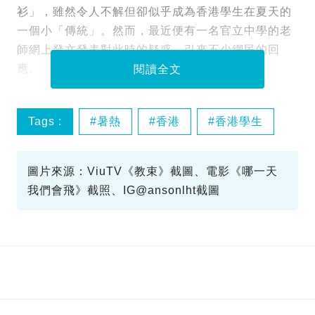
衫」，雖然令人不解但卻似乎成為香港學生在夏天的
一個小「傳統」。然而，最近便有一名官立中學的老
師網上發文發表對此時的疑惑，引來不少網民的回
應。
閱讀全文
Tags :
暑熱
香港
香港學生
高溫
圖片來源：ViuTV《教束》截圖、電影《哪一天
我們會飛》截照、IG@ansonlht截圖