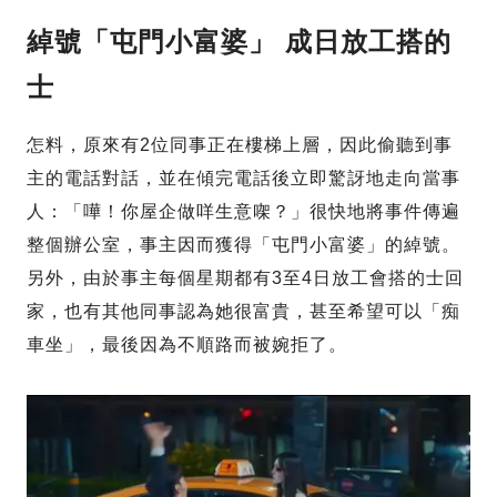
綽號
「屯門小富婆」 成日放工搭的
士
怎料，原來有2位同事正在樓梯上層，因此偷聽到事
主的電話對話，並在傾完電話後立即驚訝地走向當事
人：「嘩！你屋企做咩生意㗎？」很快地將事件傳遍
整個辦公室，事主因而獲得「屯門小富婆」的綽號。
另外，由於事主每個星期都有3至4日放工會搭的士回
家，也有其他同事認為她很富貴，甚至希望可以「痴
車坐」，最後因為不順路而被婉拒了。