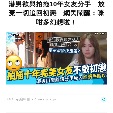
港男欲與拍拖10年女友分手 放
棄一切追回初戀 網民鬧醒：咪
咁多幻想啦！
GOtrip編輯部
4 years ago