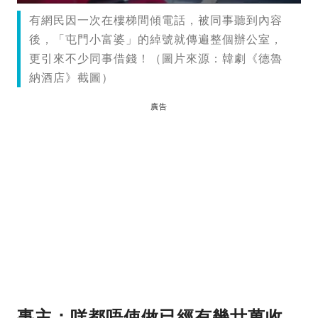
有網民因一次在樓梯間傾電話，被同事聽到內容
後，「屯門小富婆」的綽號就傳遍整個辦公室，
更引來不少同事借錢！（圖片來源：韓劇《德魯
納酒店》截圖）
廣告
事
主：咩都唔使做已經有幾廿萬收