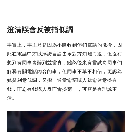
澄清
誤會
反被指低調
事實上，事主只是因為不斷收到傳銷電話的滋擾，因
此在電話中才以浮誇言語去令對方知難而退，但沒有
想到有同事會聽到並當真，雖然後來有嘗試向同事們
解釋有關電話內容的事，但同事不單不相信，更認為
她是刻意低調，又指「通當愈窮嘅人就愈鐘意扮有
錢，而愈有錢嘅人反而會扮窮」，可算是有理說不
清。