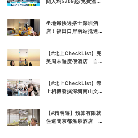
間人均$209起/免費溫泉/
近博多車站
坐地鐵快過搭士深圳酒
店！福田口岸兩站抵達
還有免費烘洗服務
【#北上CheckList】完
美周末遊度假酒店 自帶
電影院 必打卡深圳膠囊
列車
【#北上CheckList】帶
上相機發掘深圳南山文藝
角落 2天1夜住進海景套
房享受私人時光
【#精明遊】預算有限就
住這間京都溫泉酒店 車
站行5分鐘可達 必吃自助
早餐