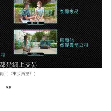
B節目《東張西望》）
廣告