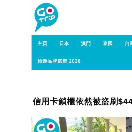
主頁
日本
澳門
泰國
台
旅遊品牌選舉 2026
信用卡鎖櫃依然被盜刷$44