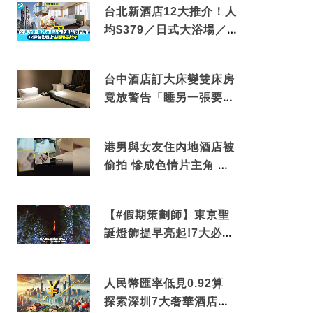
台北新酒店12大推介！人
均$379／日式大浴場／1
分鐘到捷運／米芝蓮推介
台中酒店訂大床變雙床房
竟放警告「睡另一張要加
錢」網民：好孤寒
港男與女友住內地酒店被
偷拍 慘成色情片主角 鏡
頭位置曝光 逾180間酒店
中招
【#假期策劃師】東京聖
誕燈飾提早亮起!7大必去
打卡點 快把路線收藏吧
人民幣匯率低見0.92算
探索深圳7大奢華酒店體