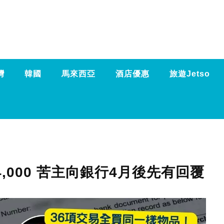
灣
韓國
馬來西亞
酒店優惠
旅遊Jetso
,000 苦主向銀行4月後先有回覆