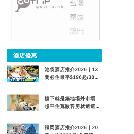
酒店優惠
池袋酒店推介2026｜13
間必住最平$196起/30秒
到車站/免費碳酸溫泉
樓下就是築地場外市場
想平住寬敞客房就選這間
東京酒店
福岡酒店推介2026｜20