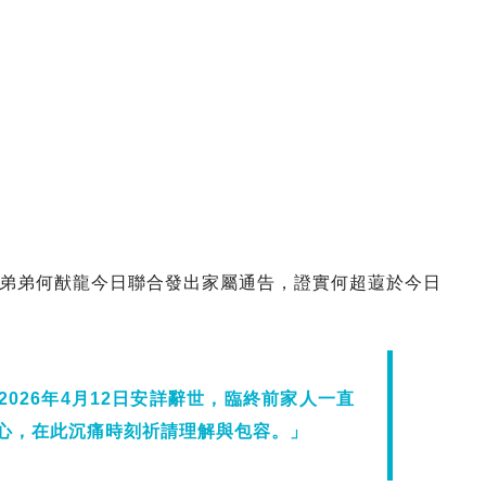
弟弟何猷龍今日聯合發出家屬通告，證實何超蕸於今日
026年4月12日安詳辭世，臨終前家人一直
心，在此沉痛時刻祈請理解與包容。」