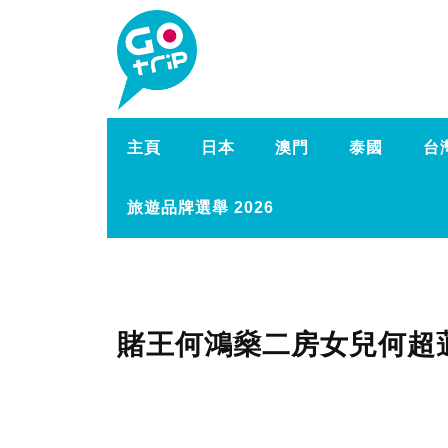
主頁
日本
澳門
泰國
台
旅遊品牌選舉 2026
賭王何鴻燊二房女兒何超