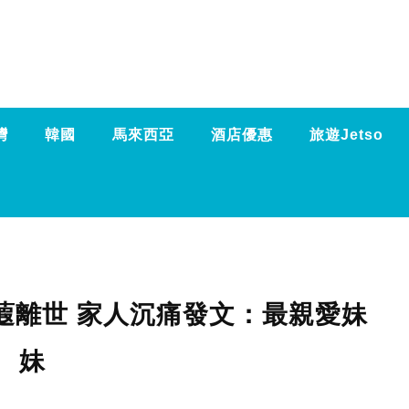
灣
韓國
馬來西亞
酒店優惠
旅遊Jetso
蕸離世 家人沉痛發文：最親愛妹
妹