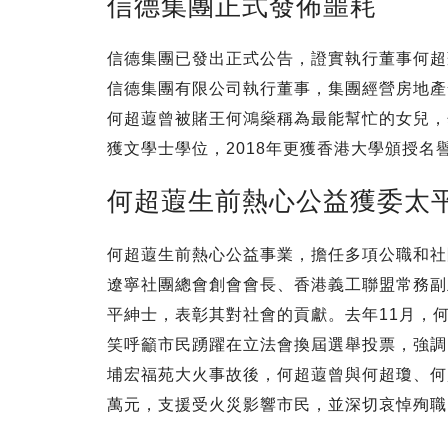
信德集團正式發佈噩耗
信德集團已發出正式公告，證實執行董事何超
信德集團有限公司執行董事，集團經營房地產
何超蕸曾被賭王何鴻燊稱為最能幫忙的女兒，
獲文學士學位，2018年更獲香港大學頒授
何超蕸生前熱心公益獲委太
何超蕸生前熱心公益事業，擔任多項公職和社
遼寧社團總會創會會長、香港義工聯盟常務副
平紳士，表彰其對社會的貢獻。去年11月，
笑呼籲市民踴躍在立法會換屆選舉投票，強調
埔宏福苑大火事故後，何超蕸曾與何超瓊、何超
萬元，支援受火災影響市民，並深切哀悼殉職