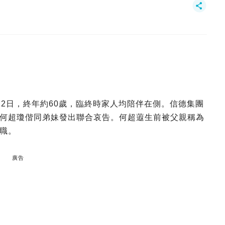
12日，終年約60歲，臨終時家人均陪伴在側。信德集團
何超瓊偕同弟妹發出聯合哀告。何超蕸生前被父親稱為
職。
廣告