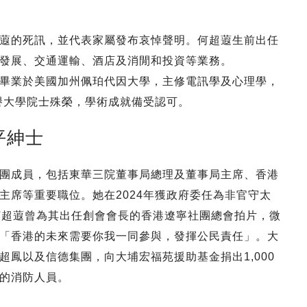
蕸的死訊，並代表家屬發布哀悼聲明。何超蕸生前出任
發展、交通運輸、酒店及消閒和投資等業務。
畢業於美國加州佩珀代因大學，主修電訊學及心理學，
名譽大學院士殊榮，學術成就備受認可。
平紳士
團成員，包括東華三院董事局總理及董事局主席、香港
主席等重要職位。她在2024年獲政府委任為非官守太
何超蕸曾為其出任創會會長的香港遼寧社團總會拍片，微
「香港的未來需要你我一同參與，發揮公民責任」。大
鳳以及信德集團，向大埔宏福苑援助基金捐出1,000
的消防人員。