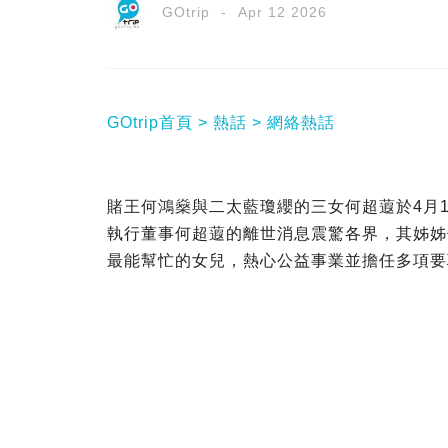
GOtrip
Apr 12 2026
GOtrip首頁
熱話
網絡熱話
賭王何鴻燊與二太藍瓊纓的三女何超蕸於4月
執行董事何超蕸的離世消息震驚各界，其姊姊
最能幫忙的女兒，熱心公益事業並擔任多項要