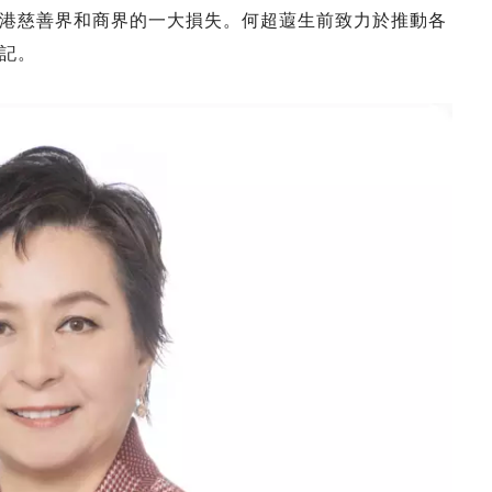
港慈善界和商界的一大損失。何超蕸生前致力於推動各
記。