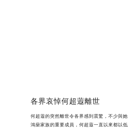
各界哀悼何超蕸離世
何超蕸的突然離世令各界感到震驚，不少與她
鴻燊家族的重要成員，何超蕸一直以來都以低