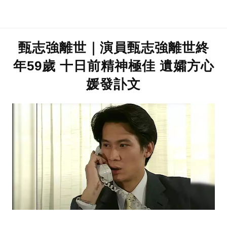
甄志強離世｜演員甄志強離世終
年59歲 十日前精神極佳 遺孀方心
媛發訃文