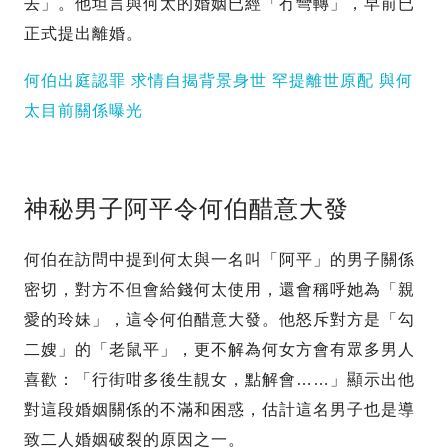
去」。他坦言與何太的婚姻已經「冇彎轉」，早前已
正式提出離婚。
何伯出庭認罪 求情自揭背景身世 罕提離世原配 與何
太目前關係曝光
神秘男子阿平令何伯醋意大發
何伯在訪問中提到何太與一名叫「阿平」的男子關係
密切，對方不但會給錢何太使用，還會稱呼她為「親
愛的玲妹」，這令何伯醋意大發。他怒斥對方是「勾
二嫂」的「老鼠平」，更不解為何女方會有眾多男人
喜歡：「行街咁多後生靚女，點解會……」顯示出他
對這段婚姻關係的不滿和困惑，估計這名男子也是導
致二人婚姻破裂的原因之一。