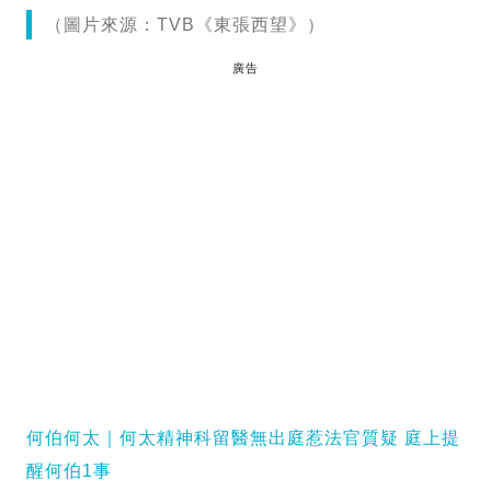
（圖片來源：TVB《東張西望》）
廣告
何伯何太｜何太精神科留醫無出庭惹法官質疑 庭上提
醒何伯1事