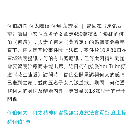
何伯訪問 何太離婚 何煊 葉秀定 ｜ 曾因在《東張西
望》節目中怒斥五名子女拿走450萬積蓄而爆紅的何
伯（何煊），與妻子何太（葉秀定）的婚姻關係急轉
直下。兩人因互毆事件鬧上法庭，案件於10月30日在
區域法院提訊，何伯有出庭應訊，但何太因精神問題
需要留院治療而未能出席。近日何伯接受YouTube頻
道《花生速遞》訪問時，首度公開承認與何太的感情
已走到盡頭，並向五名子女真誠道歉。期間，何伯透
露何太的身世及離婚內幕，更質疑與18歲兒子的母子
關係。
何伯何太｜何太精神科留醫無出庭惹法官質疑 庭上提
醒何伯1事