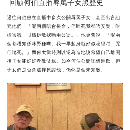
回顧何伯直播辱罵子女黑歷史
過往何伯曾在直播中多次公開辱罵子女，甚至出言詛
咒他們：「呢兩個唔會長命，佢唔死我都唔安樂，咁
樣害我，咁樣拆散我哋兩公婆。」他更曾說：「呢兩
個都唔知係咪野種嚟。我一早起身就好似唸經咁，咒
佢哋死。」而何太當時則以退為進地說希望自己離開
後子女能好好孝敬父親。如今何伯公開認錯道歉，但
子女們是否會選擇原諒他，仍然是個未知數。