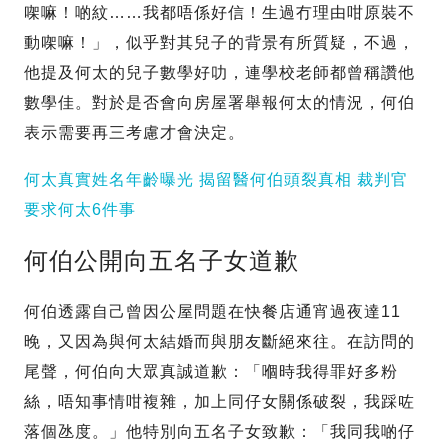
㗎嘛！啲紋……我都唔係好信！生過冇理由咁原裝不
動㗎嘛！」，似乎對其兒子的背景有所質疑，不過，
他提及何太的兒子數學好叻，連學校老師都曾稱讚他
數學佳。對於是否會向房屋署舉報何太的情況，何伯
表示需要再三考慮才會決定。
何太真實姓名年齡曝光 揭留醫何伯頭裂真相 裁判官
要求何太6件事
何伯公開向五名子女道歉
何伯透露自己曾因公屋問題在快餐店通宵過夜達11
晚，又因為與何太結婚而與朋友斷絕來往。在訪問的
尾聲，何伯向大眾真誠道歉：「嗰時我得罪好多粉
絲，唔知事情咁複雜，加上同仔女關係破裂，我踩咗
落個氹度。」他特別向五名子女致歉：「我同我啲仔