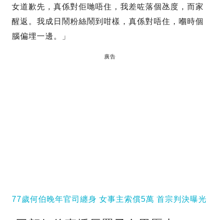
女道歉先，真係對佢哋唔住，我差咗落個氹度，而家
醒返。我成日鬧粉絲鬧到咁樣，真係對唔住，嗰時個
腦偏埋一邊。」
廣告
77歲何伯晚年官司纏身 女事主索償5萬 首宗判決曝光