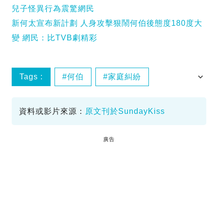
兒子怪異行為震驚網民
新何太宣布新計劃 人身攻擊狠鬧何伯後態度180度大
變 網民：比TVB劇精彩
Tags :
何伯
家庭糾紛
離婚風波
資料或影片來源：
原文刊於SundayKiss
廣告