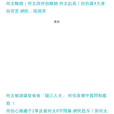
何太離婚｜何太與何伯離婚 何太起底！街坊爆4大身
份背景 網民：唔簡單
廣告
何太被踢爆疑偷食「陽江人夫」 何伯直播中質問勁尷
尬 ！
何伯心痛繼子1事反被何太6字鬧爆 網民怒斥！新何太