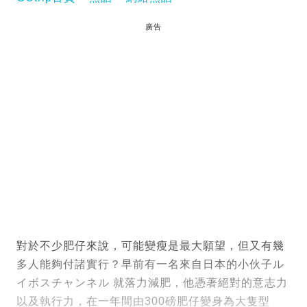
廣告
對於不少肥仔來說，可能變瘦是最大願望，但又有幾
多人能夠付諸實行？早前有一名來自日本的小伙子ル
イボスチャンネル 就落力減肥，他憑著絕對的意志力
以及執行力，在一年間由300磅肥仔變身為大隻型