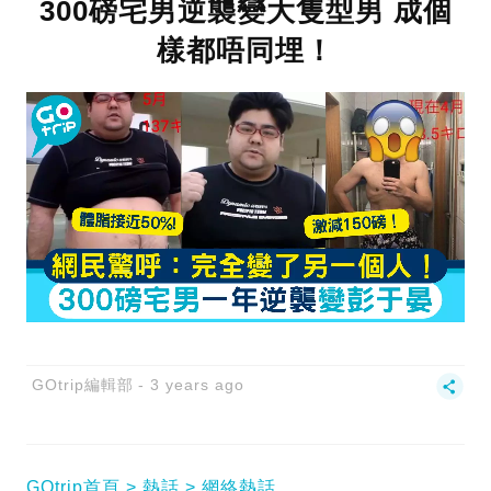
300磅宅男逆襲變大隻型男 成個
樣都唔同埋！
GOtrip編輯部
3 years ago
GOtrip首頁
熱話
網絡熱話