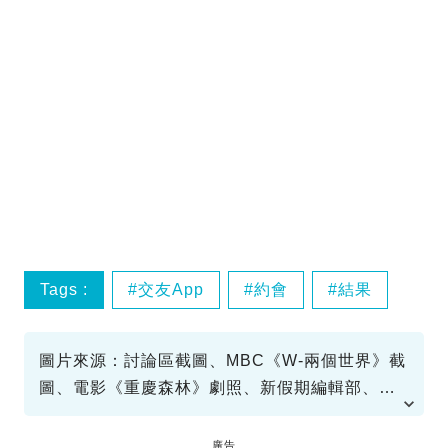
Tags :
交友App
約會
結果
圖片來源：討論區截圖、MBC《W-兩個世界》截
圖、電影《重慶森林》劇照、新假期編輯部、
KBS2TV《SPY》截圖、《地產仔》劇照、
tvN《愛的迫降》截圖、MBC《舉重妖精金福
廣告