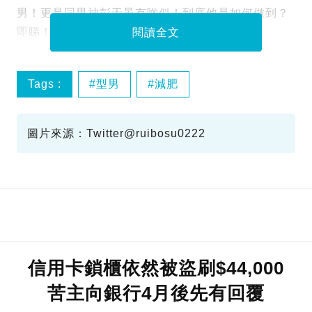
男！更是同男神彭于晏有啲似！到底他是如何做到？
即睇！
閱讀全文
Tags :
型男
減肥
圖片來源：Twitter@ruibosu0222
信用卡鎖櫃依然被盜刷$44,000
苦主向銀行4月後先有回覆