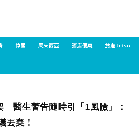
灣
韓國
馬來西亞
酒店優惠
旅遊Jetso
架 醫生警告隨時引「1風險」：
議丟棄！