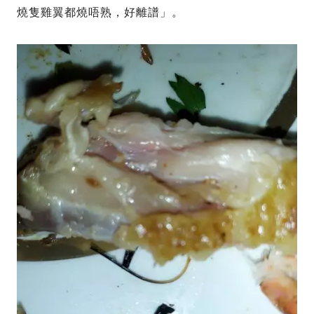
燒隻雞翼都燒唔熟，好離譜」。