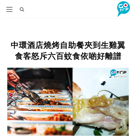
中環酒店燒烤自助餐夾到生雞翼
食客怒斥六百蚊食依啲好離譜