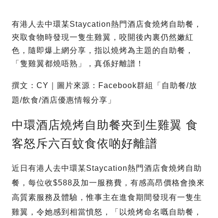
有港人去中環某Staycation熱門酒店食燒烤自助餐，
夾取食物時發現一隻生雞翼，咬開後內裏仍然嫩紅
色，隨即爆上網分享，指以燒烤為主題的自助餐，
「隻雞翼都燒唔熟」，真係好離譜！
撰文：CY｜圖片來源：Facebook群組「自助餐/放
題/飲食/酒店優惠情報分享」
中環酒店燒烤自助餐夾到生雞翼 食
客怒斥六百蚊食依啲好離譜
近日有港人去中環某Staycation熱門酒店食燒烤自助
餐，每位收$588及加一服務費，有感高昂價格會換來
高質素服務及體驗，惟事主在進食期間發現有一隻生
雞翼，令她感到相當憤怒，「以燒烤命名嘅自助餐，