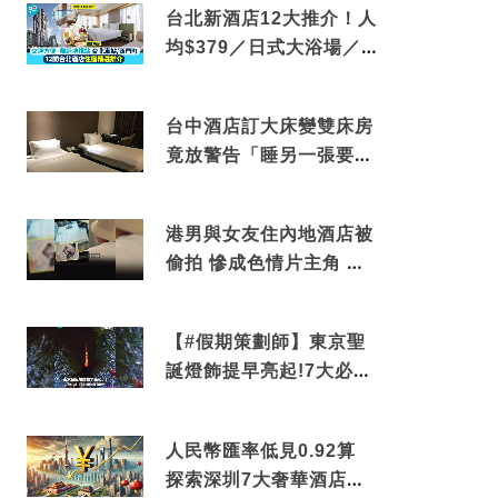
台北新酒店12大推介！人
均$379／日式大浴場／1
分鐘到捷運／米芝蓮推介
台中酒店訂大床變雙床房
竟放警告「睡另一張要加
錢」網民：好孤寒
港男與女友住內地酒店被
偷拍 慘成色情片主角 鏡
頭位置曝光 逾180間酒店
中招
【#假期策劃師】東京聖
誕燈飾提早亮起!7大必去
打卡點 快把路線收藏吧
人民幣匯率低見0.92算
探索深圳7大奢華酒店體