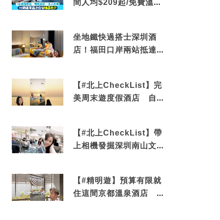
間人均$209起/免費溫泉/
近博多車站
坐地鐵快過搭士深圳酒
店！福田口岸兩站抵達
還有免費烘洗服務
【#北上CheckList】完
美周末遊度假酒店 自帶
電影院 必打卡深圳膠囊
列車
【#北上CheckList】帶
上相機發掘深圳南山文藝
角落 2天1夜住進海景套
房享受私人時光
【#精明遊】預算有限就
住這間京都溫泉酒店 車
站行5分鐘可達 必吃自助
早餐