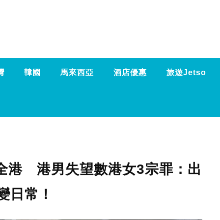
灣
韓國
馬來西亞
酒店優惠
旅遊Jetso
驚全港 港男失望數港女3宗罪：出
變日常！