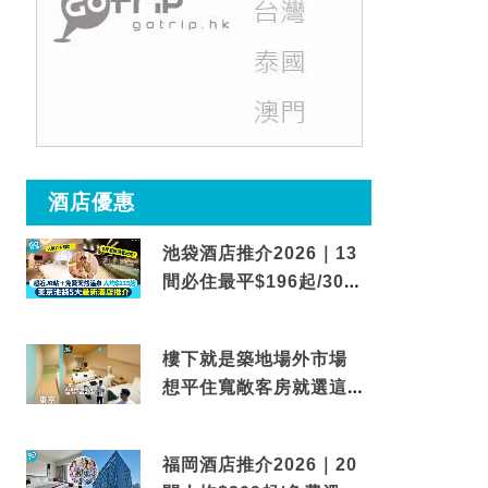
酒店優惠
池袋酒店推介2026｜13
間必住最平$196起/30秒
到車站/免費碳酸溫泉
樓下就是築地場外市場
想平住寬敞客房就選這間
東京酒店
福岡酒店推介2026｜20