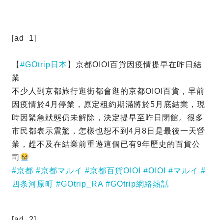
[ad_1]
【
#GOtrip日本
】京都OIOI百貨因疫情提早在昨日結
業
不少人到京都旅行逛街都會逛的京都OIOI百貨，早前
因疫情於4月停業，原定租約期滿將於5月底結業，現
時因緊急狀態仍未解除，決定提早至昨日閉館。很多
市民都表示震驚，怎樣也想不到4月8日是最後一天營
業，趕不及在結業前重遊這個已有9年歷史的百貨公
司
#京都
#京都マルイ
#京都百貨OIOI
#OIOI
#マルイ
#
四条河原町
#GOtrip_RA
#GOtrip網絡熱話
[ad_2]