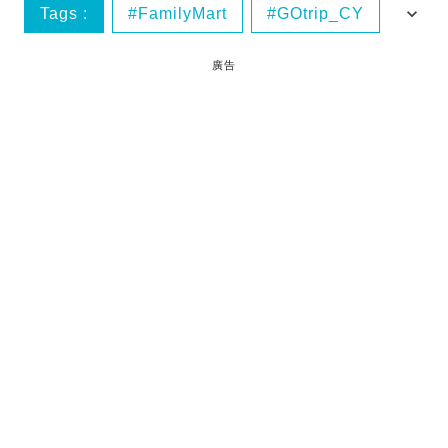
Tags :
FamilyMart
GOtrip_CY
GOtrip日本
GOtrip網絡熱話
廣告