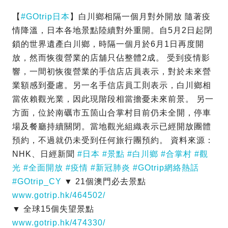
【
#GOtrip日本
】白川鄉相隔一個月對外開放 隨著疫
情降溫，日本各地景點陸續對外重開。自5月2日起閉
鎖的世界遺產白川鄉，時隔一個月於6月1日再度開
放，然而恢復營業的店舖只佔整體2成。 受到疫情影
響，一間初恢復營業的手信店店員表示，對於未來營
業額感到憂慮。另一名手信店員工則表示，白川鄉相
當依賴觀光業，因此現階段相當擔憂未來前景。 另一
方面，位於南礪市五箇山合掌村目前仍未全開，停車
場及餐廳持續關閉。當地觀光組織表示已經開放團體
預約，不過就仍未受到任何旅行團預約。 資料來源：
NHK、日經新聞
#日本
#景點
#白川鄉
#合掌村
#觀
光
#全面開放
#疫情
#新冠肺炎
#GOtrip網絡熱話
#GOtrip_CY
▼ 21個澳門必去景點
www.gotrip.hk/464502/
▼ 全球15個失望景點
www.gotrip.hk/474330/