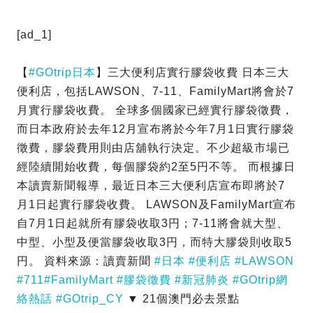
[ad_1]
【
#GOtrip日本
】三大便利店實行膠袋收費 日本三大
便利店，包括LAWSON、7-11、FamilyMart將會於7
月實行膠袋收費。 全球多個國家已經實行膠袋徵費，
而日本政府於去年12月宣布將於今年7月1日實行膠袋
徵費，膠袋費用則由店舖執行決定。不少超級市場已
經陸續開始收費，每個膠袋約2至5円不等。 而根據日
本讀賣新聞報導，最近日本三大便利店宣布即將於7
月1日起實行膠袋收費。 LAWSON及FamilyMart宣布
自7月1日起就所有膠袋收取3円；7-11將會就大型、
中型、小型及便當膠袋收取3円，而特大膠袋則收取5
円。 資料來源：讀賣新聞
#日本
#便利店
#LAWSON
#711
#FamilyMart
#膠袋徵費
#新冠肺炎
#GOtrip網
絡熱話
#GOtrip_CY
▼ 21個澳門必去景點