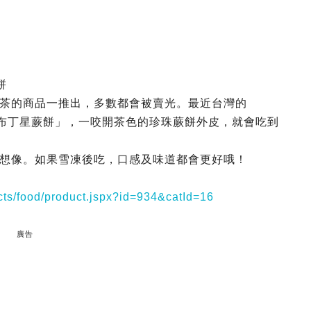
餅
茶的商品一推出，多數都會被賣光。最近台灣的
奶茶布丁星蕨餅」，一咬開茶色的珍珠蕨餅外皮，就會吃到
想像。如果雪凍後吃，口感及味道都會更好哦！
cts/food/product.jspx?id=934&catId=16
廣告