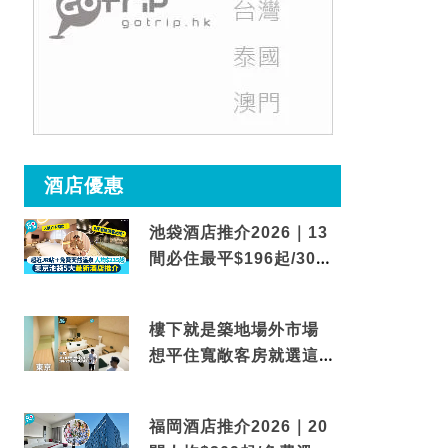
酒店優惠
池袋酒店推介2026｜13
間必住最平$196起/30秒
到車站/免費碳酸溫泉
樓下就是築地場外市場
想平住寬敞客房就選這間
東京酒店
福岡酒店推介2026｜20