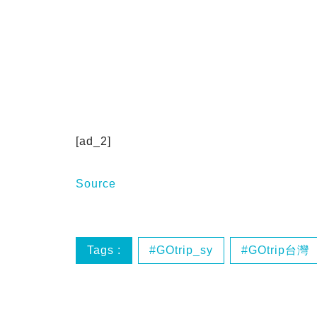
[ad_2]
Source
Tags :
GOtrip_sy
GOtrip台灣