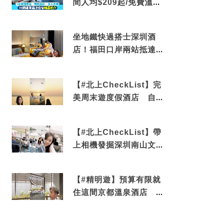
間人均$209起/免費溫泉/
近博多車站
坐地鐵快過搭士深圳酒
店！福田口岸兩站抵達
還有免費烘洗服務
【#北上CheckList】完
美周末遊度假酒店 自帶
電影院 必打卡深圳膠囊
列車
【#北上CheckList】帶
上相機發掘深圳南山文藝
角落 2天1夜住進海景套
房享受私人時光
【#精明遊】預算有限就
住這間京都溫泉酒店 車
站行5分鐘可達 必吃自助
早餐