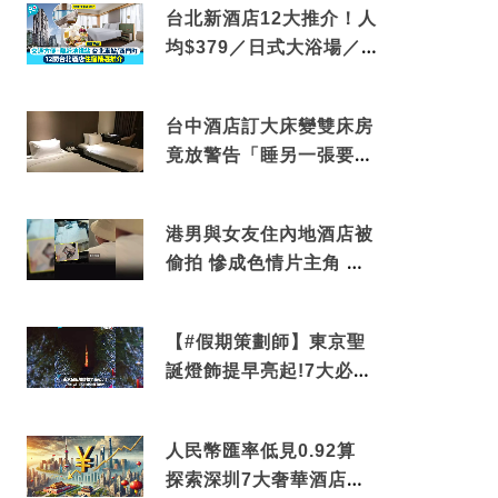
台北新酒店12大推介！人
均$379／日式大浴場／1
分鐘到捷運／米芝蓮推介
台中酒店訂大床變雙床房
竟放警告「睡另一張要加
錢」網民：好孤寒
港男與女友住內地酒店被
偷拍 慘成色情片主角 鏡
頭位置曝光 逾180間酒店
中招
【#假期策劃師】東京聖
誕燈飾提早亮起!7大必去
打卡點 快把路線收藏吧
人民幣匯率低見0.92算
探索深圳7大奢華酒店體