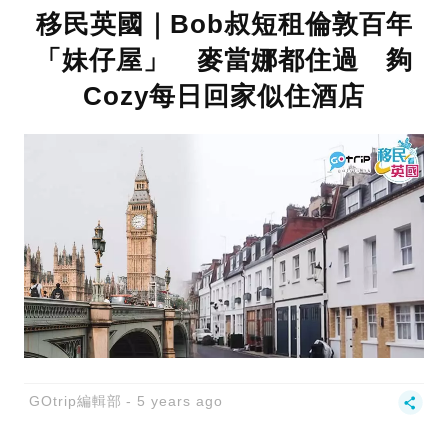
移民英國｜Bob叔短租倫敦百年
「妹仔屋」 麥當娜都住過 夠
Cozy每日回家似住酒店
GOtrip編輯部
5 years ago