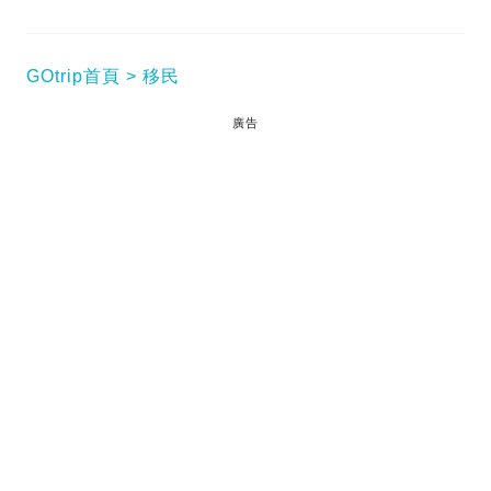
GOtrip首頁
移民
廣告
【移民台灣】台灣人工真的比香港低很多嗎？雖然港