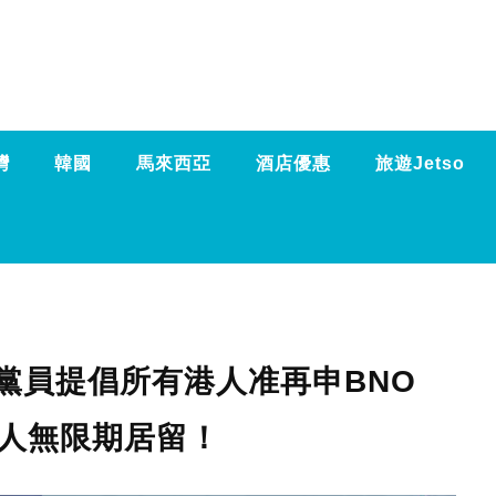
灣
韓國
馬來西亞
酒店優惠
旅遊Jetso
黨員提倡所有港人准再申BNO
有人無限期居留！