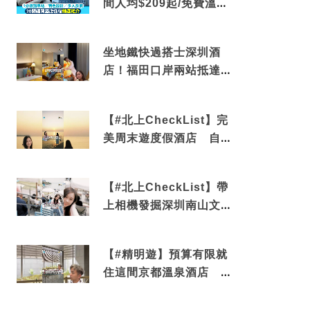
間人均$209起/免費溫泉/
近博多車站
坐地鐵快過搭士深圳酒
店！福田口岸兩站抵達
還有免費烘洗服務
【#北上CheckList】完
美周末遊度假酒店 自帶
電影院 必打卡深圳膠囊
列車
【#北上CheckList】帶
上相機發掘深圳南山文藝
角落 2天1夜住進海景套
房享受私人時光
【#精明遊】預算有限就
住這間京都溫泉酒店 車
站行5分鐘可達 必吃自助
早餐