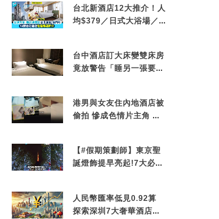
台北新酒店12大推介！人
均$379／日式大浴場／1
分鐘到捷運／米芝蓮推介
台中酒店訂大床變雙床房
竟放警告「睡另一張要加
錢」網民：好孤寒
港男與女友住內地酒店被
偷拍 慘成色情片主角 鏡
頭位置曝光 逾180間酒店
中招
【#假期策劃師】東京聖
誕燈飾提早亮起!7大必去
打卡點 快把路線收藏吧
人民幣匯率低見0.92算
探索深圳7大奢華酒店體