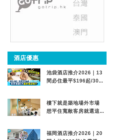
酒店優惠
池袋酒店推介2026｜13
間必住最平$196起/30秒
到車站/免費碳酸溫泉
樓下就是築地場外市場
想平住寬敞客房就選這間
東京酒店
福岡酒店推介2026｜20