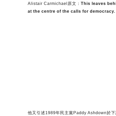
Alistair Carmichael原文：
This leaves be
at the centre of the calls for democracy.
他又引述1989年民主黨Paddy Ashdo