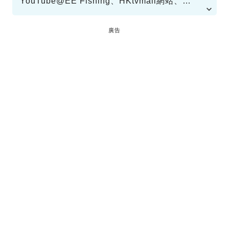
YouTube@EE Fishing、HKtvmall網站、
Facebook@Polly Whiter
廣告