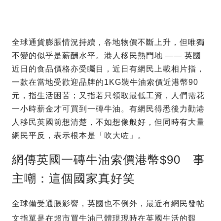
全球通貨膨脹情況持續，各地物價不斷上升，但唯獨
不變的似乎是薪酬水平。港人移民熱門地 —— 英國
近日的食品價格亦受矚目，近日有網民上載相片指，
一款在當地受歡迎品牌的1KG裝牛油索價近港幣90
元，指生活困苦；又指若只領取最低工資，人們需花
一小時薪金才可買到一磚牛油。有網民得悉後力勸港
人移民英國前想清楚，不如想像般好，但同時有大量
網民平反，表示根本是「吹大咗」。
網傳英國一磚牛油索價港幣$90 事
主嘲：這個國家真好笑
全球備受通脹影響，英國也不例外，最近有網民發帖
文指單是在超市買牛油已體現現時在英國生活的艱