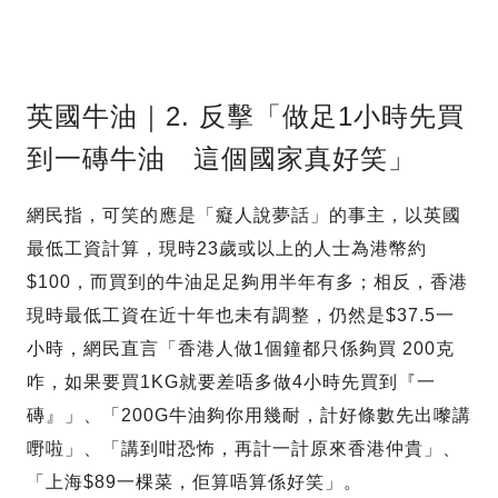
英國牛油｜2. 反擊「做足1小時先買
到一磚牛油 這個國家真好笑」
網民指，可笑的應是「癡人說夢話」的事主，以英國
最低工資計算，現時23歲或以上的人士為港幣約
$100，而買到的牛油足足夠用半年有多；相反，香港
現時最低工資在近十年也未有調整，仍然是$37.5一
小時，網民直言「香港人做1個鐘都只係夠買 200克
咋，如果要買1KG就要差唔多做4小時先買到『一
磚』」、「200G牛油夠你用幾耐，計好條數先出嚟講
嘢啦」、「講到咁恐怖，再計一計原來香港仲貴」、
「上海$89一棵菜，佢算唔算係好笑」。