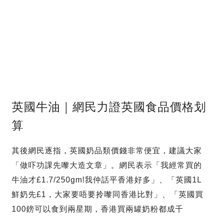
英國牛油｜網民力證英國食品價格划
算
其後網民逐指，英國奶品類價錢非常便宜，建議大家
「做吓功課先嚟大造文章」。網民表示「我經常買的
牛油才£1.7/250gm!我仲話平香港好多」、「英國1L
鮮奶先£1，大家要唔要拎嚟同香港比對」、「英國買
100鎊可以食到兩星期，香港買兩罐奶粉都成千