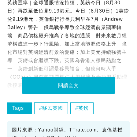
英鎊匯率｜全球通脹情況持續，英鎊今日（8月30
日）再跌至低位見9.19港元。今日（8月30日）1英鎊
兌9.19港元，英倫銀行行長貝利早在7月（Andrew
Bailey）警告，俄烏戰爭導致全球經濟前景顯著轉
壞，商品價格飆升推高了各地的通脹，對未來數月經
濟構成進一步下行風險。加上當地能源價格上升，強
化市場對英國經濟前景的憂慮；加上美元持續強勢主
導，英鎊或會繼續下跌。英國為香港人移民熱點之
一，英鎊創新低可謂是移民福音，但應何時入手，
《GOtrip》早前曾訪問樹仁大學經濟及金融學系助理
教授袁偉基，拆解入手時機。
閱讀全文
Tags :
移民英國
英鎊
圖片來源：Yahoo財經、TTrate.com、袁偉基授