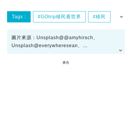
Tags :
GOtrip移民看世界
移民
英國
圖片來源：Unsplash@@amyhirsch、
Unsplash@everywheresean、
Unsplash@delfina pan、
Unsplash@marjanblan、Unsplash@nci
廣告