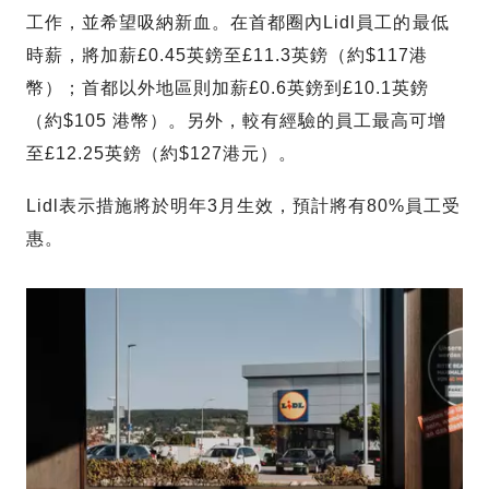
工作，並希望吸納新血。在首都圈內Lidl員工的最低
時薪，將加薪£0.45英鎊至£11.3英鎊（約$117港
幣）；首都以外地區則加薪£0.6英鎊到£10.1英鎊
（約$105 港幣）。另外，較有經驗的員工最高可增
至£12.25英鎊（約$127港元）。
Lidl表示措施將於明年3月生效，預計將有80%員工受
惠。