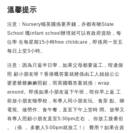
溫馨提示
注意：Nursery喺英國係要畀錢，亦都有啲State
School 嘅infant school辦埋就可以有政府資助，每
位學 生每星期15小時free childcare，即係周一至五
每日上堂3小時。
注意：因為只返半日學，如果父母都要返工，咁邊個
照 顧小朋友呀？香港嘅答案就梗係由工人姐姐公公
婆婆爺爺嫲嫲照顧，而英國嘅答案就係：wrap
around。即係如果小朋友返下午班，咁你早上返 工
前放小朋友喺學校，有專人同小朋友玩、食茶 點、睇
電視、做勞作、食午餐，直至下午上堂時 間。放學又
有專人照顧小朋友直至5:30pm左右 ， 你放工接番佢
。（係 ， 多數人5:00pm就放工 ! ） 費用？如果合資