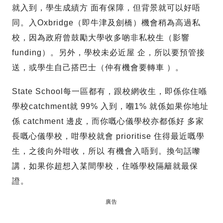
就入到，學生成績方 面有保障，但背景就可以好唔
同。入Oxbridge（即牛津及劍橋）機會稍為高過私
校，因為政府曾鼓勵大學收多啲非私校生（影響
funding）。另外，學校未必近屋 企，所以要預管接
送，或學生自己搭巴士（仲有機會要轉車 ）。
State School每一區都有，跟校網收生，即係你住喺
學校catchment就 99% 入到，嗰1% 就係如果你地址
係 catchment 邊皮，而你嘅心儀學校亦都係好 多家
長嘅心儀學校，咁學校就會 prioritise 住得最近嘅學
生，之後向外咁收，所以 有機會入唔到。換句話嚟
講，如果你超想入某間學校，住喺學校隔籬就最保
證。
廣告