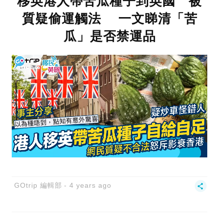
移英港人帶苦瓜種子到英國 被
質疑偷運觸法 一文睇清「苦
瓜」是否禁運品
GOtrip 編輯部
4 years ago