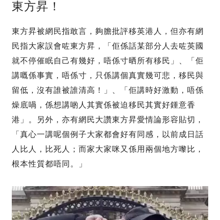
東方昇！
東方昇被網民指敢言，夠膽批評移英港人，但亦有網
民指大家誤會咗東方昇，「佢係話某部分人去咗英國
就不停催眠自己有幾好，唔係寸晒所有移民」、「佢
講嘅係事實，唔係寸，只係講個真實幾可悲，移民與
留低，沒有誰被誰清高！」、「佢講時好激動，唔係
燥底喎，係想講啲人其實係被迫移民其實好鍾意香
港」。另外，亦有網民大讚東方昇愛情論形容貼切，
「真心一講呢個例子大家都會好有同感，以前成日話
人比人，比死人；而家大家咪又係用兩個地方嚟比，
根本性質都唔同。」