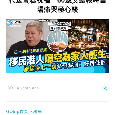
代送蛋糕祝福 60歲父結帳時當
場痛哭極心酸
DD
4 years ago
GOtrip首頁
移民