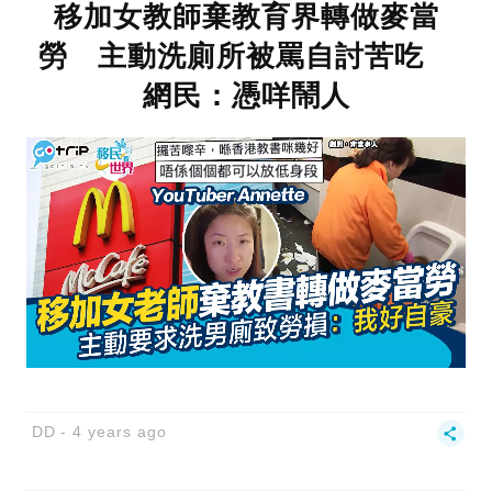
移加女教師棄教育界轉做麥當
勞 主動洗廁所被罵自討苦吃
網民：憑咩鬧人
DD
4 years ago