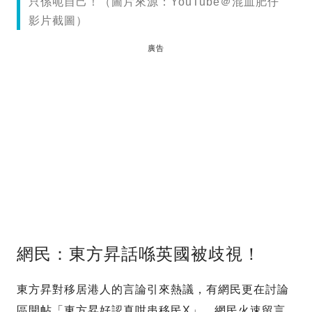
只係呃自己！（圖片來源：YouTube＠混血肥仔
影片截圖）
廣告
網民：東方昇話喺英國被歧視！
東方昇對移居港人的言論引來熱議，有網民更在討論
區開帖「東方昇好認真咁串移民X」，網民火速留言