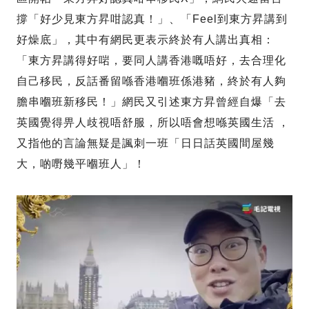
撐「好少見東方昇咁認真！」、「Feel到東方昇講到
好燥底」，其中有網民更表示終於有人講出真相：
「東方昇講得好啱，要同人講香港嘅唔好，去合理化
自己移民，反話番留喺香港嗰班係港豬，終於有人夠
膽串嗰班新移民！」網民又引述東方昇曾經自爆「去
英國覺得畀人歧視唔舒服，所以唔會想喺英國生活 ，
又指他的言論無疑是諷刺一班「日日話英國間屋幾
大，啲嘢幾平嗰班人」！