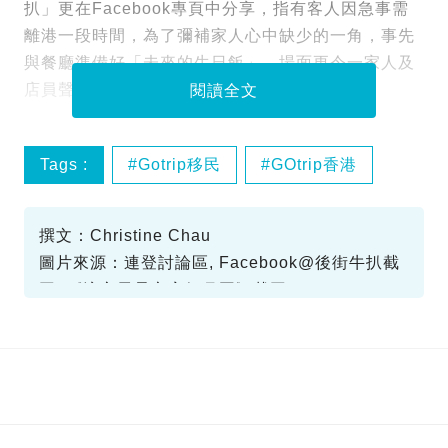
扒」更在Facebook專頁中分享，指有客人因急事需
離港一段時間，為了彌補家人心中缺少的一角，事先
與餐廳準備好「未來的生日飯」，場面更令一家人及
店員聲淚俱下，觸動多少人心。
閱讀全文
Tags :
Gotrip移民
GOtrip香港
移民
撰文：Christine Chau
圖片來源：連登討論區, Facebook@後街牛扒截
圖, 《溏心風暴之家好月圓》截圖