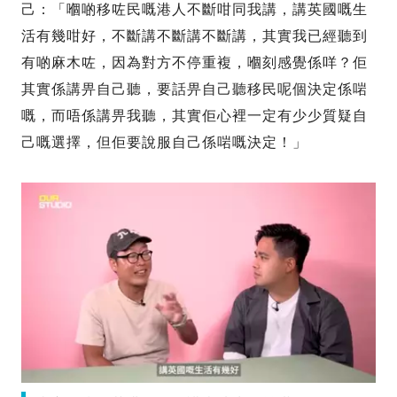
己：「嗰啲移咗民嘅港人不斷咁同我講，講英國嘅生
活有幾咁好，不斷講不斷講不斷講，其實我已經聽到
有啲麻木咗，因為對方不停重複，嗰刻感覺係咩？佢
其實係講畀自己聽，要話畀自己聽移民呢個決定係啱
嘅，而唔係講畀我聽，其實佢心裡一定有少少質疑自
己嘅選擇，但佢要說服自己係啱嘅決定！」