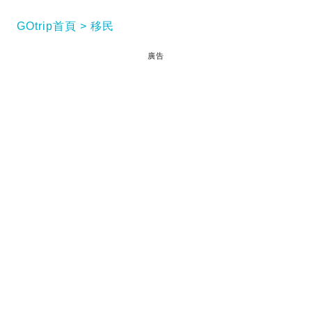
GOtrip首頁
移民
廣告
有不少移民港人為了在當地的生計都會放棄自己原本
的專業，從事藍領的工作。而早前有一名移民加拿大