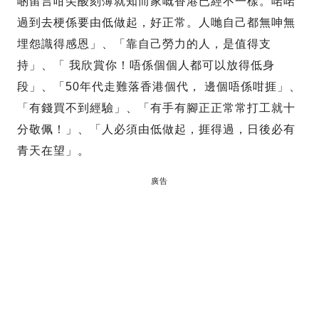
啲留言咁尖酸刻薄就知而家嘅香港已經不一樣。啱啱
過到去梗係要由低做起，好正常。人哋自己都無呻無
埋怨識得感恩」、「靠自己勞力的人，是值得支
持」、「 我欣賞你！唔係個個人都可以放得低身
段」、「50年代走難落香港個代， 邊個唔係咁捱」、
「有錢買不到經驗」、「有手有腳正正常常打工就十
分敬佩！」、「人必須由低做起，捱得過，日後必有
青天在望」。
廣告