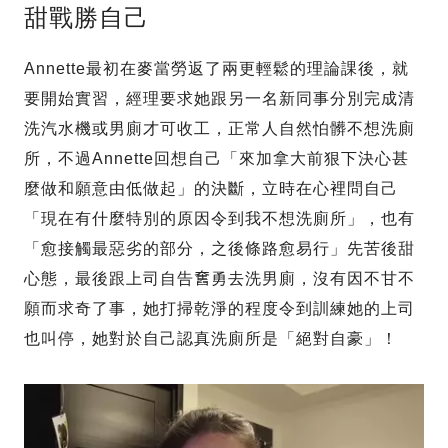
甜戰勝自己
Annette最初在麥當勞返了兩更輕鬆的理論課後，就
要開始實習，經理要求她跟另一名新同事分別完成清
洗汽水機或男廁才可收工，正常人自然怕髒不想洗廁
所，不過Annette回想自己「來加拿大前狠下決心甚
麼做和願意由低做起」的決斷，立時在心裡問自己
「現在有什麼特別的原因令到我不想洗廁所」，也有
「愈接觸最惡劣的部分，之後條路愈易行」先苦後甜
心態，最後跟上司自告𡚒勇去洗男廁，沒有因不甘不
願而求奇了事，她打掃乾淨的程度令到訓練她的上司
也叫停，她對於自己認真洗廁所是「絕對自豪」！