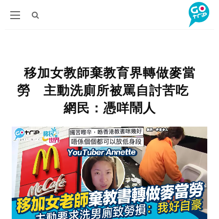
移加女教師棄教育界轉做麥當
勞 主動洗廁所被罵自討苦吃
網民：憑咩鬧人