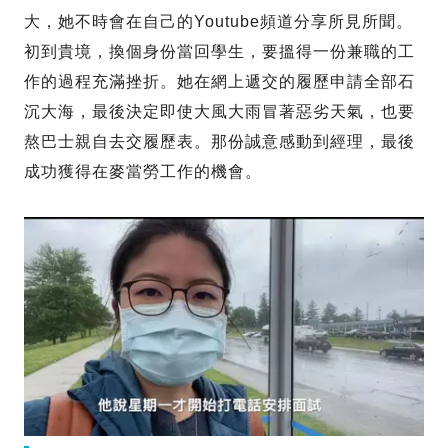
大，她不時會在自己的Youtube頻道分享所見所聞。
初到貴境，換個身份當回學生，要搵得一份兼職的工
作的過程充滿挫折。她在網上遞交的履歷申請全部石
沉大海，最後決定即使大風大雨冒著惡劣天氣，也要
熬巴士親自去交履歷表。那份誠意感動到經理，最後
成功獲得在麥當勞工作的機會。