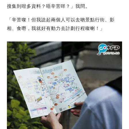
搜集到咁多資料？唔辛苦咩？」我問。
「辛苦㗎！但我諗起兩個人可以去啲景點行街、影
相、食嘢，我就好有動力去計劃行程㗎喇！」