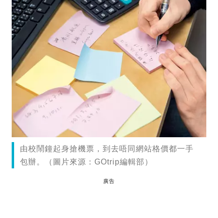
由校鬧鐘起身搶機票，到去唔同網站格價都一手
包辦。（圖片來源：GOtrip編輯部）
廣告