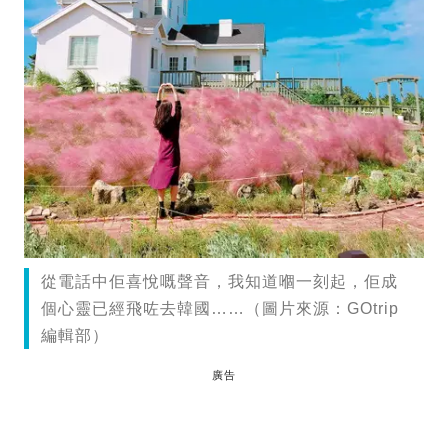
從電話中佢喜悅嘅聲音，我知道嗰一刻起，佢成
個心靈已經飛咗去韓國……（圖片來源：GOtrip
編輯部）
廣告