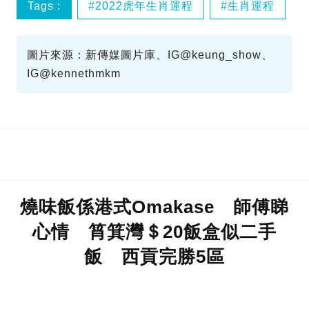
Tags :
2022虎年生肖運程
生肖運程
蘇民峰
蘇民峰2022
圖片來源：新傳媒圖片庫、IG@keung_show、
IG@kennethmkm
燒味飯係港式Omakase 師傅睇
心情 筲箕灣＄20飯盒似二手
飯 西貢完勝5區