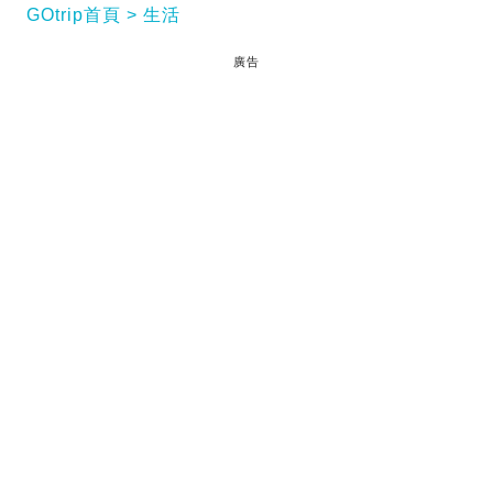
GOtrip首頁
生活
廣告
重新定義商務酒店
Candeo Hotels @candeo_hotels 共有28間分店，