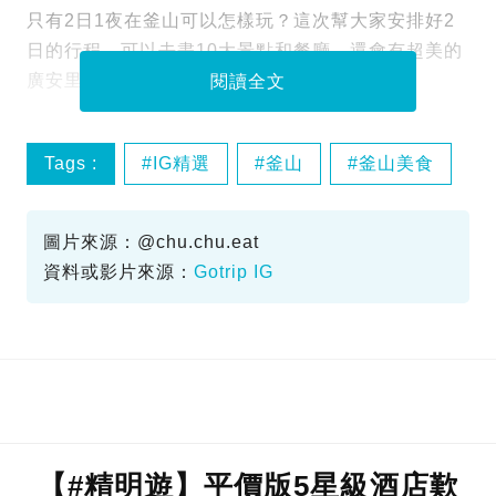
只有2日1夜在釜山可以怎樣玩？這次幫大家安排好2
日的行程，可以去盡10大景點和餐廳，還會有超美的
廣安里海景民宿！
閱讀全文
Tags :
IG精選
釜山
釜山美食
釜山行程
圖片來源：@chu.chu.eat
資料或影片來源：
Gotrip IG
【#精明遊】平價版5星級酒店歎