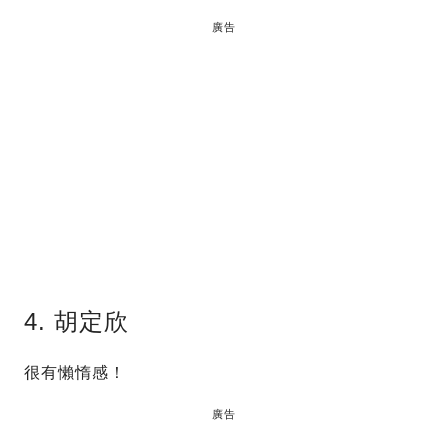
廣告
4. 胡定欣
很有懶惰感！
廣告