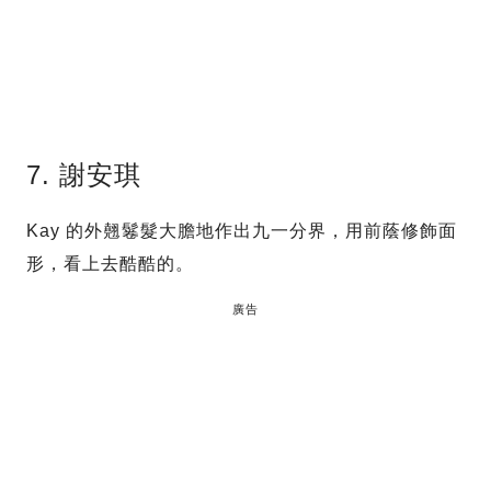
7. 謝安琪
Kay 的外翹鬈髮大膽地作出九一分界，用前蔭修飾面
形，看上去酷酷的。
廣告