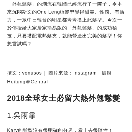
「外翹鬈髮」的潮流在韓國已經流行了一陣子，令本
來沉悶斯文的One Length髮型變得甜美、性感、有活
力，一眾中日韓台的明星都齊齊換上此髮型。今次一
於傳授給大家居家簡易版的「外翹鬈髮」的成功秘
技，只要搭配電熱髮夾，就能營造出完美的髮型！你
想嘗試嗎？
撰文：venusos｜ 圖片來源：Instagram｜編輯：
Heitung＠Central
2018全球女士必留大熱外翹鬈髮
1.吳雨霏
Kary的髮型沒有很明確的分界，看上去很隨性！