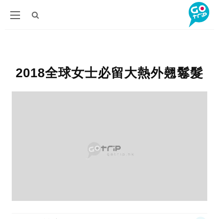
2018全球女士必留大熱外翹鬈髮