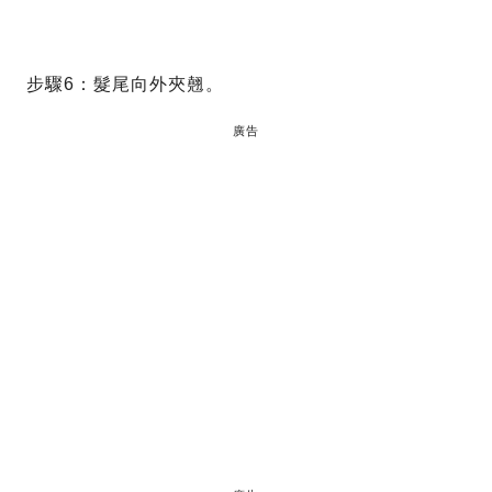
步驟6：髮尾向外夾翹。
廣告