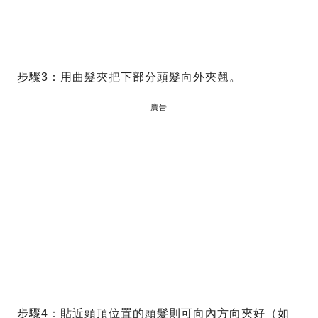
步驟3：用曲髮夾把下部分頭髮向外夾翹。
廣告
步驟4：貼近頭頂位置的頭髮則可向內方向夾好（如