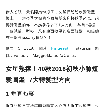
步入初秋，天氣開始轉涼了，女星們紛紛改變造型，
換上了一頭今季大熱的小臉短髮來迎接秋季來臨。想
轉變造型的你，不妨參考以下7大方向，為自己設計
一個減齡、型格，又有瘦面效果的瘦面短髮，相信總
有一款是你carry得到的！
撰文：STELLA ｜圖片：
Pinterest
、Instagram | 編
輯：venus.y、MaggieMalau @Central
女星熱捧！40款2018初秋小臉短
髮圖鑑+7大轉髮型方向
1.垂直短髮
垂直短髮是直接讓頭髮隨著地心吸力垂下的髮型，也