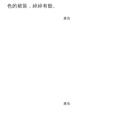
色的裙裝，綽綽有餘。
廣告
廣告