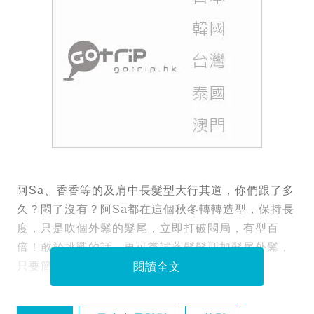
阿Sa、香香等的及肩中長髮型大行其道，你們跟了多
久？悶了沒有？阿Sa都在這個秋冬轉轉造型，保持長
度，只是吹個外鬈的髮尾，立即打破悶局，有型百
倍！敢於挑戰的話，更可嘗試蓬鬆髮型加髮尾外鬈，
只要簡單襯件衫就以為你是潮人！
閱讀全文