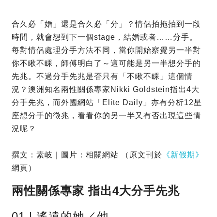
合久必「婚」還是合久必「分」？情侶拍拖拍到一段
時間，就會想到下一個stage，結婚或者……分手。
每對情侶處理分手方法不同，當你開始察覺另一半對
你不瞅不睬，師傅明白了～這可能是另一半想分手的
先兆。不過分手先兆是否只有「不瞅不睬」這個情
況？澳洲知名兩性關係專家Nikki Goldstein指出4大
分手先兆，而外國網站「Elite Daily」亦有分析12星
座想分手的徵兆，看看你的另一半又有否出現這些情
況呢？
撰文：素岐｜圖片：相關網站 （原文刊於
《新假期》
網頁）
兩性關係專家 指出4大分手先兆
01 | 遙遠的她／他