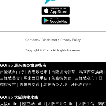
/
/
Contacts
Disclaimer
Privacy Policy
Copyright © 2026 - All Rights Reserved
GOtrip 馬來西亞旅遊指南
吉隆坡自由行
|
吉隆坡超市
|
吉隆坡肉骨茶
|
馬來西亞換錢
|
吉隆坡美食
|
馬來西亞手信
|
茨廠街美食
|
吉隆坡夜市
|
亞
羅街夜市
|
吉隆坡交通
|
馬來西亞入境
|
沙巴自由行
GOtrip 大阪購物攻略
大阪outlet
|
臨空城outlet
|
大阪三井Outlet
|
大阪手信
|
關西